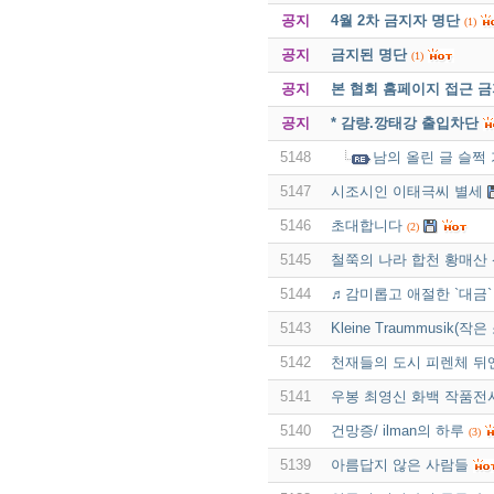
공지
4월 2차 금지자 명단
(1)
공지
금지된 명단
(1)
공지
본 협회 홈페이지 접근 
공지
* 감량.깡태강 출입차단
5148
남의 올린 글 슬쩍
5147
시조시인 이태극씨 별세
5146
초대합니다
(2)
5145
철쭉의 나라 합천 황매산 
5144
♬감미롭고 애절한 `대금`
5143
Kleine Traummusik(작은 
5142
천재들의 도시 피렌체 뒤
5141
우봉 최영신 화백 작품전
5140
건망증/ ilman의 하루
(3)
5139
아름답지 않은 사람들