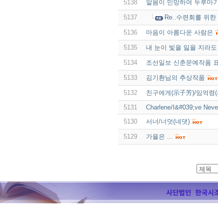
5138
알몸이 민망하여 두루마기 
5137
Re..수련회를 위한
5136
마음이 아름다운 사람은
5135
내 눈이 빛을 잃을 지라도 -
5134
조선일보 신춘문예작품 표
5133
김기환님의 추상작품
5132
친구에게(示子芳)/임억령(
5131
Charlene/I&#039;ve Nev
5130
서너/너덧(네댓)
5129
가을은 ...