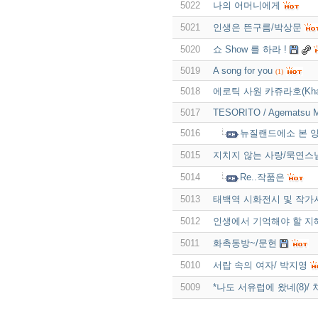
5022
나의 어머니에게
5021
인생은 뜬구름/박상문
5020
쇼 Show 를 하라 !
5019
A song for you
(1)
5018
에로틱 사원 카쥬라호(Khaju
5017
TESORITO / Agematsu M
5016
뉴질랜드에소 본 
5015
지치지 않는 사랑/묵연스
5014
Re..작품은
5013
태백역 시화전시 및 작가
5012
인생에서 기억해야 할 지
5011
화촉동방~/문현
5010
서랍 속의 여자/ 박지영
5009
*나도 서유럽에 왔네(8)/