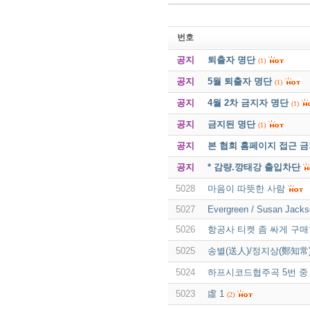
번호
공지
퇴출자 명단
(1)
공지
5월 퇴출자 명단
(1)
공지
4월 2차 금지자 명단
(1)
공지
금지된 명단
(1)
공지
본 협회 홈페이지 접근 
공지
* 감량.깡태강 출입차단
5028
마음이 따뜻한 사람
5027
Evergreen / Susan Jacks
5026
항공사 티켓 좀 싸게 구
5025
송별(送人)/정지상(鄭知常
5024
하프시코드협주곡 5번 중 
5023
虛 1
(2)