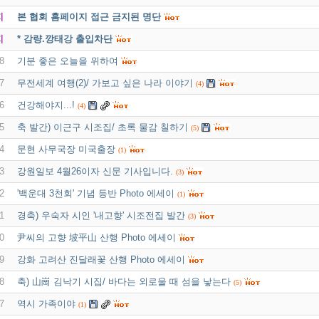
지
본 협회 홈페이지 접근 금지된 명단
지
* 감량.깡태강 출입차단
8
기분 좋은 오늘을 위하여
7
무전세계 여행(2)/ 가보고 싶은 나라 이야기
(4)
6
건강해야지...!
(4)
5
축 발간) 이근구 시조집/ 초록 물감 칠하기
(5)
4
문현 사무국장 미국출장
(1)
3
강원일보 4월26이자 신문 기사입니다.
(3)
2
'백운대 3천회' 기념 등반 Photo 에세이
(1)
1
경축) 우숙자 시인 '내고향' 시조전집 발간
(3)
0
尹씨의 고향 坡平山 산행 Photo 에세이
9
강화 고려산 진달래꽃 산행 Photo 에세이
8
축) 山崗 김낙기 시집/ 바다는 외로울 때 섬을 낳는다
(5)
7
역시 가족이야
(1)