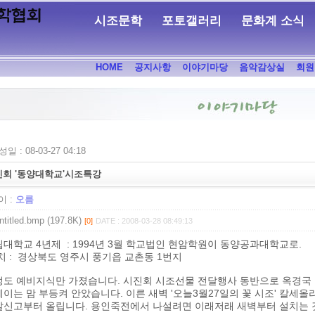
시조문학
포토갤러리
문화계 소식
HOME
공지사항
이야기마당
음악감상실
회원
일 : 08-03-27 04:18
진회 '동양대학교'시조특강
 :
오름
ntitled.bmp (197.8K)
[0]
DATE : 2008-03-28 08:49:13
대학교 4년제 : 1994년 3월 학교법인 현암학원이 동양공과대학교로.
 : 경상북도 영주시 풍기읍 교촌동 1번지
정도 예비지식만 가졌습니다. 시진회 시조선물 전달행사 동반으로 옥경국
이는 맘 부등켜 안았습니다. 이른 새벽 '오늘3월27일의 꽃 시조' 칼세올라리아
신고부터 올립니다. 용인죽전에서 나설려면 이래저래 새벽부터 설치는 것이 마