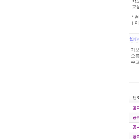
학
교풍
* 
( 
如心
가보
오름
수고
번
공
공
공
공