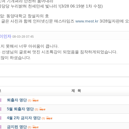
도여 기개펴라 만천하 품어내라
당당 누리밝혀 천세만세 빛나리 !(3/28 06:19분 1차 수정)
현암: 동양대학교 창설자의 호
이 글은 사진과 함께 인터넷신문 매스타임즈
www.mest.kr
3/28일자판에 
이인자
08-03-28 07:45
지 못해서 너무 아쉬움이 큽니다.
 선생님의 글로써 멋진 시조특강이 되었음을 짐작하게되었습니다.
많이 하셨습니다.
호
제 목
지
퇴출자 명단
(1)
지
5월 퇴출자 명단
(1)
지
4월 2차 금지자 명단
(1)
지
금지된 명단
(1)