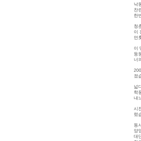
낙
찬
한
청
이 
먼
이 
둥
너의
2
졌
넓
학
내
시진
렸
동
양
대단