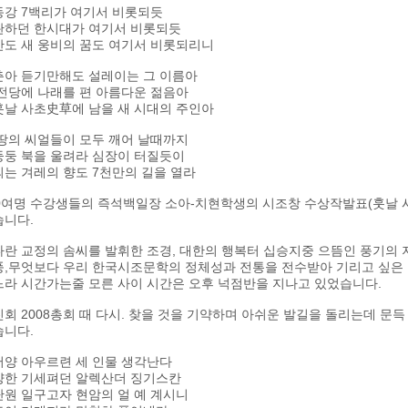
동강 7백리가 여기서 비롯되듯
란하던 한시대가 여기서 비롯되듯
반도 새 웅비의 꿈도 여기서 비롯되리니
춘아 듣기만해도 설레이는 그 이름아
전당에 나래를 편 아름다운 젊음아
훗날 사초史草에 남을 새 시대의 주인아
땅의 씨얼들이 모두 깨어 날때까지
둥둥 북을 울려라 심장이 터질듯이
는 겨레의 향도 7천만의 길을 열라
00여명 수강생들의 즉석백일장 소아-치현학생의 시조창 수상작발표(훗날 
습니다.
다란 교정의 솜씨를 발휘한 조경, 대한의 행복터 십승지중 으뜸인 풍기의
풍,무엇보다 우리 한국시조문학의 정체성과 전통을 전수받아 기리고 싶은
느라 시간가는줄 모른 사이 시간은 오후 넉점반을 지나고 있었습니다.
회 2008총회 때 다시. 찾을 것을 기약하며 아쉬운 발길을 돌리는데 문득
습니다.
서양 아우르련 세 인물 생각난다
양한 기세펴던 알렉산더 징기스칸
원 일구고자 현암의 얼 예 계시니