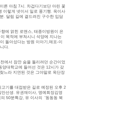
른 아침 7시. 차겁다기보단 아린 꽃
생 이렇게 넷이서 일로 풍기행. 옥이사
분. 달림 길에 곁드려진 구수한 입담
두향에 얽힌 로맨스, 태종이방원이 은
업이 목적에 부쳐시니 석양에 지나는
쓸이 돌아섰다는 방원 이아기,매포-이
니다.
 제천에서 잠깐 숨을 돌리려던 순간이었
동양대학교에 들어선 것은 12시가 갖
복 찾느라 지연된 것은 그야말로 옥단장
고기를 대접받은 길로 예정된 오후 2
일만선생. 유권재이사, 명예회장김영
 50분특강, 유 이사의 '동동동 북