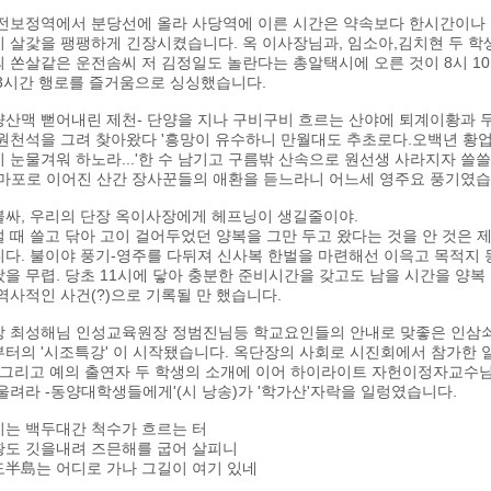
전보정역에서 분당선에 올라 사당역에 이른 시간은 약속보다 한시간이나 이
 살갗을 팽팽하게 긴장시켰습니다. 옥 이사장님과, 임소아,김치현 두 학
 쏜살같은 운전솜씨 저 김정일도 놀란다는 총알택시에 오른 것이 8시 10
 3시간 행로를 즐거움으로 싱싱했습니다.
량산맥 뻗어내린 제천- 단양을 지나 구비구비 흐르는 산야에 퇴계이황과 
 원천석을 그려 찾아왔다 '흥망이 유수하니 만월대도 추초로다.오백년 황
 눈물겨워 하노라...'한 수 남기고 구름밖 산속으로 원선생 사라지자 쓸
-마포로 이어진 산간 장사꾼들의 애환을 듣느라니 어느세 영주요 풍기였습
불싸, 우리의 단장 옥이사장에게 헤프닝이 생길줄이야.
 때 쓸고 닦아 고이 걸어두었던 양복을 그만 두고 왔다는 것을 안 것은
다. 불이야 풍기-영주를 다뒤져 신사복 한벌을 마련해선 이윽고 목적지 
을 무렵. 당초 11시에 닿아 충분한 준비시간을 갖고도 남을 시간을 양
역사적인 사건(?)으로 기록될 만 했습니다.
장 최성해님 인성교육원장 정범진님등 학교요인들의 안내로 맞좋은 인삼쇠
터의 '시조특강' 이 시작됐습니다. 옥단장의 사회로 시진회에서 참가한 
 그리고 예의 출연자 두 학생의 소개에 이어 하이라이트 자헌이정자교수님의
울려라 -동양대학생들에게'(시 낭송)가 '학가산'자락을 일렁였습니다.
기는 백두대간 척수가 흐르는 터
황도 깃을내려 즈믄해를 굽어 살피니
도半島는 어디로 가나 그길이 여기 있네