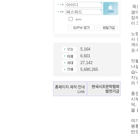
죽
샘이
장의
이
노
사
객이
5,164
포
6,601
앗
27,142
나설
5,690,265
습니
지났
의 
총
시부
덕,
을 
여
봉
반