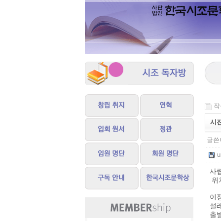
작성
시
글쓴이
u
사립
위치
이
설레
출발