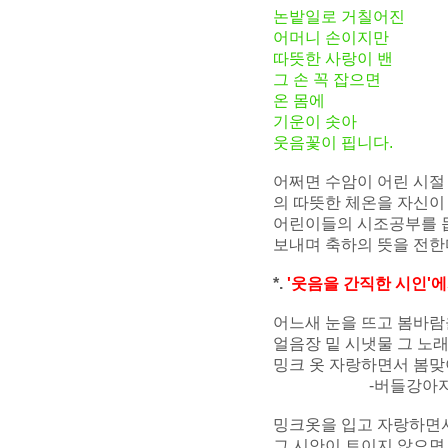
논밭일로 거칠어진
어머니 손이지만
따뜻한 사랑이 밴
그 손 꼭 잡으면
온 몸에
기운이 솟아
웃음꽃이 핍니다.
어쩌면 수암이 어린 시절
의 따뜻한 체온을 자신이
어린이들의 시조공부를 돕
보내며 축하의 뜻을 전한
*.
'웃음을 간직한 시인'
어느새 눈을 뜨고 봄바
얼음장 밑 시냇물 그 노
밍크 옷 자랑하면서 봄
-버들강아
밍크옷을 입고 자랑하면서
그 시안이 트이지 않으면 