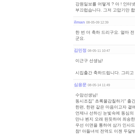
강원일보를 어떻게 ? 아 ! 인터
부끄럽습니다. 그저 고맙기만 합
ilman
08-05-09 12:39
한 번 더 축하 드리구요. 얼마 
군요.
김민정
08-05-11 10:47
이근구 선생님!
시집출간 축하드립니다. 그리고 
심응문
08-05-14 11:49
수암선생님!
동시조집" 초록물감칠하기" 출
한편, 한편 같은 마음이고자 곁
언제나 선하신 눈빛속에 동심의
만나 뵌지 오래 된듯하여 죄송
우선 이면을 통하여 삼가 인사드
참! 아들녀석 전역도 이젠 두달