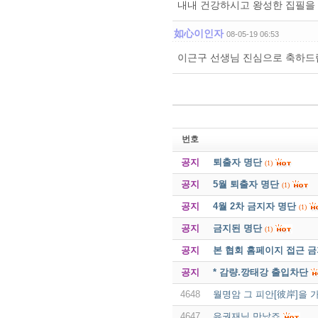
내내 건강하시고 왕성한 집필을
如心이인자
08-05-19 06:53
이근구 선생님 진심으로 축하드
번호
공지
퇴출자 명단
(1)
공지
5월 퇴출자 명단
(1)
공지
4월 2차 금지자 명단
(1)
공지
금지된 명단
(1)
공지
본 협회 홈페이지 접근 
공지
* 감량.깡태강 출입차단
4648
월명암 그 피안[彼岸]을 가
4647
유권재님 만났죠