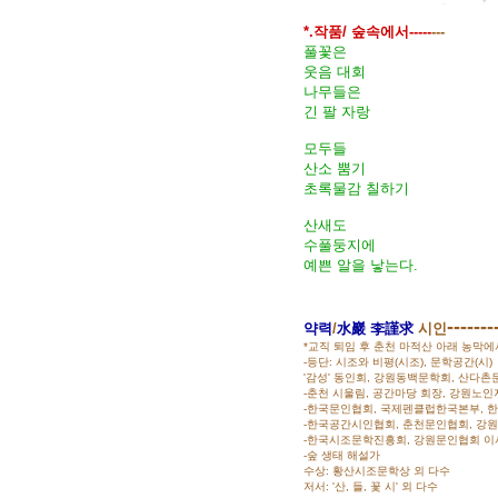
*.작품/ 숲속에서-----
---
풀꽃은
웃음 대회
나무들은
긴 팔 자랑
모두들
산소 뿜기
초록물감 칠하기
산새도
수풀둥지에
예쁜 알을 낳는다.
-------
약력
/
水巖 李謹求
시인
*교직 퇴임 후 춘천 마적산 아래 농막
-등단: 시조와 비평(시조), 문학공간(시)
'감성' 동인회, 강원동백문학회, 산다촌
-춘천 시울림, 공간마당 회장, 강원노
-한국문인협회, 국제펜클럽한국본부, 
-한국공간시인협회, 춘천문인협회, 강
-한국시조문학진흥회, 강원문인협회 이
-숲 생태 해설가
수상: 황산시조문학상 외 다수
저서: '산, 들, 꽃 시' 외 다수