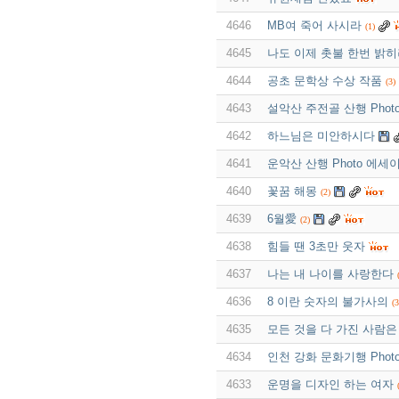
4646
MB여 죽어 사시라
(1)
4645
나도 이제 촛불 한번 밝
4644
공초 문학상 수상 작품
(3)
4643
설악산 주전골 산행 Phot
4642
하느님은 미안하시다
4641
운악산 산행 Photo 에세
4640
꽃꿈 해몽
(2)
4639
6월愛
(2)
4638
힘들 땐 3초만 웃자
4637
나는 내 나이를 사랑한다
4636
8 이란 숫자의 불가사의
(3
4635
모든 것을 다 가진 사람은
4634
인천 강화 문화기행 Phot
4633
운명을 디자인 하는 여자