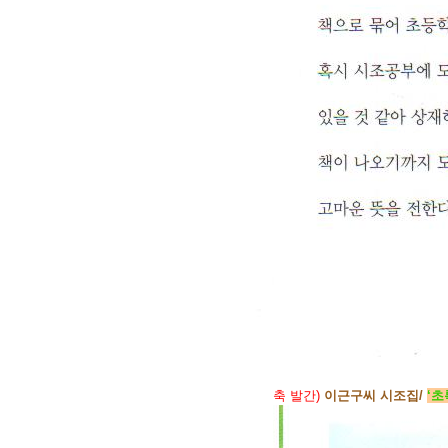
축 발간)
이근구씨 시조집/
‘초