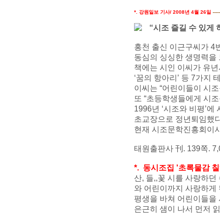
*. 강원일보 기사/ 2008년 4월 26일
-----
“시조 즐길 수 있게 
홍천 출신 이근구씨가 4번
동심의 싱싱한 생명력을 
책에는 시인 이씨가 유년시
‘꿈의 항아리’ 등 7가지 
이씨는 “어린이들이 시조를
또 “초등학생들에게 시조를
1996년 ‘시조와 비평’
초교장으로 정년퇴임했다
현재 시조문학진흥회이사
태원출판사 刊. 139쪽. 7,
*. 동시조집 '초록물감 
산, 들,,꽃 시를 사랑하던
와 어린이까지 사랑하게 
평생을 바쳐 어린이들을 
은근히 샘이 나서 먼저 읽