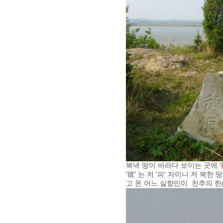
북녁 땅이 바라다 보이는 곳에 '
'彼' 는 저 '피' 자이니 저 북
고 온 어느 실향민이 천추의 한