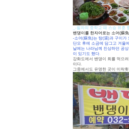
_-필자의 중학교 때 스승 유훈
밴댕이를 한자어로는 소어(蘇魚)
-소어(蘇魚)는 탕(湯)과 구이가
단오 후에 소금에 담그고 겨울에
날에는 나라님께 진상하던 공상
이 있기도 했다.
강화도에서 밴댕이 회를 먹으려면
이다.
그중에서도 유명한 곳이 미락횟