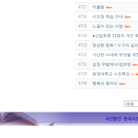
4717
어울림
4716
시조창 학습 안내
4715
느낄수 있는 사랑
4714
●신입회원 11명의 개인 
4713
엉성한 동화 / 누구의 삶
4712
가난한 시대에 무엇을 위
4711
김장 무밭에서/김보영
4710
동양대학교 시조특강
(1)
4709
행복의 항아리