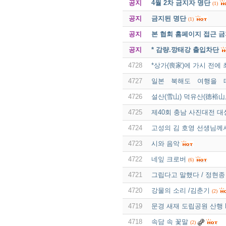
공지
4월 2차 금지자 명단
(1)
공지
금지된 명단
(1)
공지
본 협회 홈페이지 접근 
공지
* 감량.깡태강 출입차단
4728
*상가(喪家)에 가시 전에
4727
일본 북해도 여행을 
4726
설산(雪山) 덕유산(德裕山, 
4725
제40회 충남 사진대전 대
4724
고성의 김 호영 선생님께
4723
시와 음악
4722
네잎 크로버
(6)
4721
그립다고 말했다 / 정현종
4720
강물의 소리 /김춘기
(2)
4719
문경 새재 도립공원 산행 P
4718
속담 속 꽃말
(2)