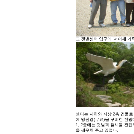
그 갯벌센터 입구에 '저어새 가
센터는 지하와 지상 2층 건물로
에 망원경(무료)을 구비한 전망
1, 2층에는 갯벌과 철새들 관
을 깨우쳐 주고 있었다.