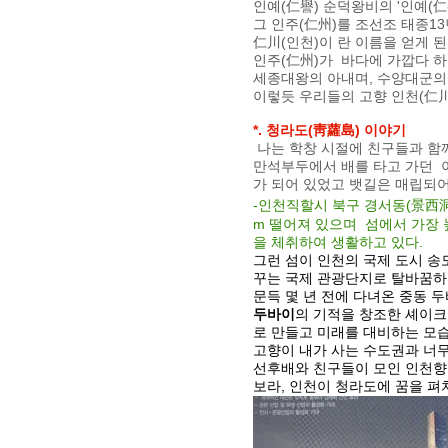
인예(仁譽) 순덕왕비의 '인예(仁譽
그 인주(仁州)를 조선조 태종13
仁川(인천)이 란 이름을 얻게 된
인주(仁州)가 바다에 가깝다 하여 
세종대왕의 아내며, 수양대군의
이렇듯 우리들의 고향 인천(仁川
*. 청라도(靑蘿島) 이야기
나는 학창 시절에 친구들과 함께
만석부두에서 배를 타고 가던 이
가 되어 있었고 뱃길은 매립되어
-인천직할시 북구 경서동(景西洞)
m 떨어져 있으며 섬에서 가장 
을 체취하여 생활하고 있다.
그런 섬이 인천의 국제 도시 송
꾸는 국제 관광단지로 탈바꿈하
문득 몇 년 전에 다녀온 중동 두
두바이
의 기적을 창조한 셰이크
로 만들고 미래를 대비하는 모습
고향이 내가 사는 수도권과 너무
선후배와 친구들이 모인 인천향
보라, 인천이 청라도에 꿈을 펴