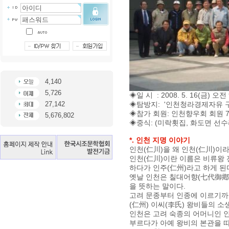
4,140
5,726
◈일 시 : 2008. 5. 16(금) 오전
27,142
◈탐방지: '인천청라경제자유 구
◈참가 회원: 인천향우회 회원 
5,676,802
◈중식: (미락횟집, 화도면 선
*. 인천 지명 이야기
인천(仁川)을 왜 인천(仁川)이
인천(仁川)이란 이름은 비류왕 
하다가 인주(仁州)라고 하게 된
옛날 인천은 칠대어향(七代御鄕)
을 뜻하는 말이다.
고려 문종부터 인종에 이르기까지
(仁州) 이씨(李氏) 왕비들의 소
인천은 고려 숙종의 어머니인 인예
부르다가 아예 왕비의 본관을 따