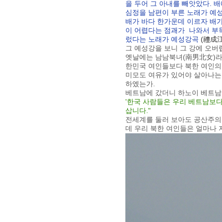
을 두어 그 아내를 빼앗았다. 
심정을 남편이 부른 노래가 예
배가 바다 한가운데 이르자 배가
이 어렵다는 점괘가 나와서 부득
렀다는 노래가 예성강곡
(禮成
그 예성강을 보니 그 강에 오버
옛날에는 남남북녀(南男北女)라
한민국 여인들보다 북한 여인의 
미모도 여유가 있어야 살아나는 
하엤는가.
베트남에 갔더니 하노이 베트남
'한국 사람들은 우리 베트남보다
삽니다."
전세계를 둘러 보아도 공산주의 
데 우리 북한 여인들은 얼마나 