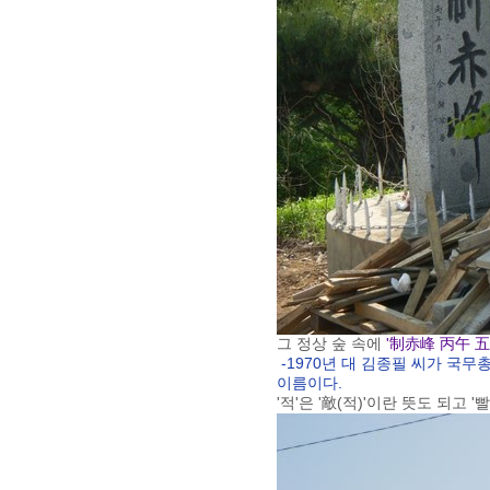
그 정상 숲 속에
'制赤峰 丙午 
-1970년 대 김종필 씨가 국
이름이다.
'적'은 '敵(적)'이란 뜻도 되