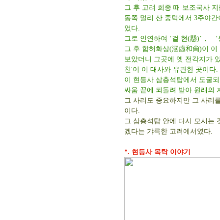
그 후 고려 희종 때 보조국사 
동쪽 멀리 산 중턱에서 3주야간
었다.
그로 인연하여 ‘걸 현(懸)’， ‘
그 후 함허화상(涵虛和尙)이 이
보았더니 그곳에 옛 전각지가 있
천'이 이 대사와 유관한 곳이다.
이 현등사 삼층석탑에서 도굴되었
싸움 끝에 되돌려 받아 원래의 
그 사리도 중요하지만 그 사리를
이다.
그 삼층석탑 안에 다시 모시는 
겠다는 갸륵한 고려에서였다.
*. 현등사 목탁 이야기