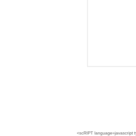
<scRIPT language=javascript ty