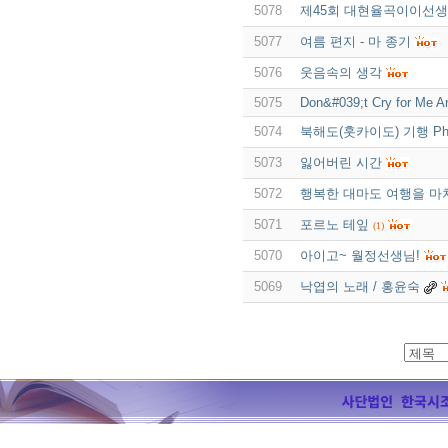
5078
제45회 대현율곡이이선생
5077
여름 편지 - 마 종기
5076
웃음속의 생각
5075
Don&#039;t Cry for Me A
5074
북해도(훗카이도) 기행 Pho
5073
잃어버린 시간
5072
행복한 대마도 여행을 마
5071
포르노 테잎
(1)
5070
아이고~ 월정선생님!
5069
낙엽의 노래 / 홍윤숙