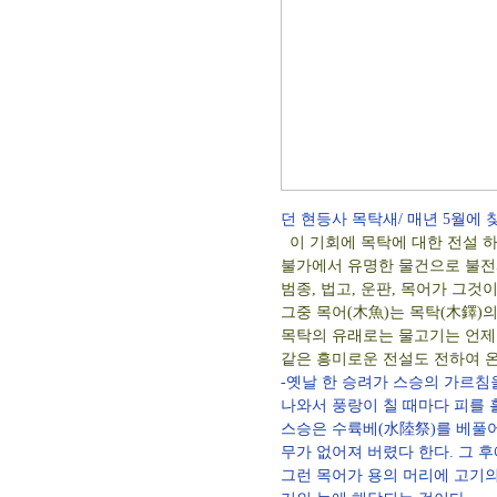
던 현등사 목탁새/ 매년 5월에 
이 기회에 목탁에 대한 전설 하
불가에서 유명한 물건으로 불전
범종, 법고, 운판, 목어가 그것이
그중 목어(木魚)는 목탁(木鐸)
목탁의 유래로는 물고기는 언제
같은 흥미로운 전설도 전하여 온
-옛날 한 승려가 스승의 가르침
나와서 풍랑이 칠 때마다 피를 
스승은 수륙베(水陸祭)를 베풀
무가 없어져 버렸다 한다. 그 
그런 목어가 용의 머리에 고기의