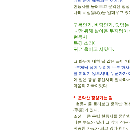
기의 눈에 해당되는 것이다
.
현등사를 둘러보고 운악산 정상을
나의 시심(詩心)을 일깨우고 있
구름인가, 바람인가, 덧없는
나만 위해 살아온 무지렁이
현등사
독경 소리에
귀 기울이고 서있다.
그 화두에 대한 답 같은 글이 '
-부처님 몸이 누리에 두루 하사
를 여의지 않으시네, 누군가가 
이 절은 광릉 봉선사의 말사라
마음의 자국이었다.
*. 운악산 정상가는 길
현등사를 둘러보고 운악산 정상
(孚屠)가 있다.
조선 태종 무렵 현등사를 중창한
다른 부도와 달리 그 앞에 작은
귀중한 자료가 되고 있다 한다.