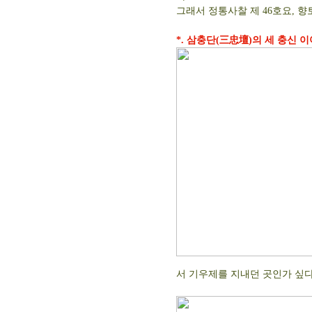
그래서 정통사찰 제 46호요, 향
*. 삼충단(三忠壇)의 세 충신 
서 기우제를 지내던 곳인가 싶다