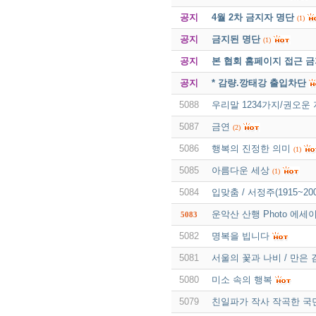
공지
4월 2차 금지자 명단
(1)
공지
금지된 명단
(1)
공지
본 협회 홈페이지 접근 
공지
* 감량.깡태강 출입차단
5088
우리말 1234가지/권오운
5087
금연
(2)
5086
행복의 진정한 의미
(1)
5085
아름다운 세상
(1)
5084
입맞춤 / 서정주(1915~200
운악산 산행 Photo 에세
5083
5082
명복을 빕니다
5081
서울의 꽃과 나비 / 만은
5080
미소 속의 행복
5079
친일파가 작사 작곡한 국민