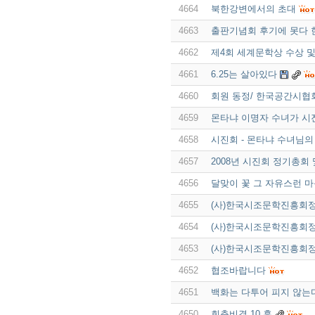
4664
북한강변에서의 초대
4663
출판기념회 후기에 못다 
4662
제4회 세계문학상 수상 및
4661
6.25는 살아있다
4660
회원 동정/ 한국공간시협
4659
몬타냐 이명자 수녀가 시
4658
시진회 - 몬타냐 수녀님의
4657
2008년 시진회 정기총회
4656
달맞이 꽃 그 자유스런 
4655
(사)한국시조문학진흥회
4654
(사)한국시조문학진흥회
4653
(사)한국시조문학진흥회
4652
협조바랍니다
4651
백화는 다투어 피지 않는
4650
회춘비결 10 훈