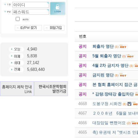
번호
공지
퇴출자 명단
(1)
4,940
공지
5월 퇴출자 명단
5,838
(1)
27,142
공지
4월 2차 금지자 명단
(1)
5,683,440
공지
금지된 명단
(1)
공지
본 협회 홈페이지 접근 
공지
* 감량.깡태강 출입차단
4668
도봉구청 시화전
(1)
4667
２００８년 6월을 보내
4666
대장암일 뻔했어요
(2)
4665
축) 유권재 저 "옛시조 인