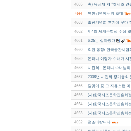
4665
축) 유권재 저 "옛시조 인
북한강변에서의 초대
4664
4663
출판기념회 후기에 못다 
4662
제4회 세계문학상 수상 및
4661
6.25는 살아있다
4660
회원 동정/ 한국공간시협
4659
몬타냐 이명자 수녀가 시
4658
시진회 - 몬타냐 수녀님의
4657
2008년 시진회 정기총회
4656
달맞이 꽃 그 자유스런 
4655
(사)한국시조문학진흥회
4654
(사)한국시조문학진흥회
4653
(사)한국시조문학진흥회
4652
협조바랍니다