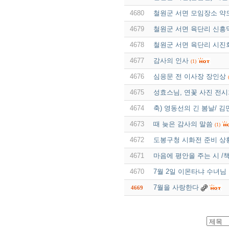
4680
철원군 서면 모임장소 약
4679
철원군 서면 육단리 신흥
4678
철원군 서면 육단리 시진
4677
감사의 인사
(1)
4676
심응문 전 이사장 장인상
4675
성효스님, 연꽃 사진 전시
4674
축) 영동선의 긴 봄날/ 김
4673
때 늦은 감사의 말씀
(1)
4672
도봉구청 시화전 준비 상
4671
마음에 평안을 주는 시 /
4670
7월 2일 이몬타냐 수녀님 
7월을 사랑한다
4669