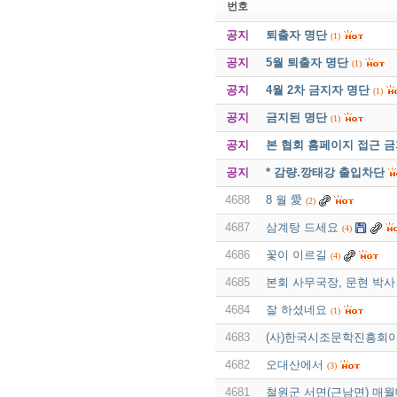
번호
공지
퇴출자 명단
(1)
공지
5월 퇴출자 명단
(1)
공지
4월 2차 금지자 명단
(1)
공지
금지된 명단
(1)
공지
본 협회 홈페이지 접근 
공지
* 감량.깡태강 출입차단
4688
8 월 愛
(2)
4687
삼계탕 드세요
(4)
4686
꽃이 이르길
(4)
4685
본회 사무국장, 문현 박사
4684
잘 하셨네요
(1)
4683
(사)한국시조문학진흥회이
4682
오대산에서
(3)
4681
철원군 서면(근남면) 매월