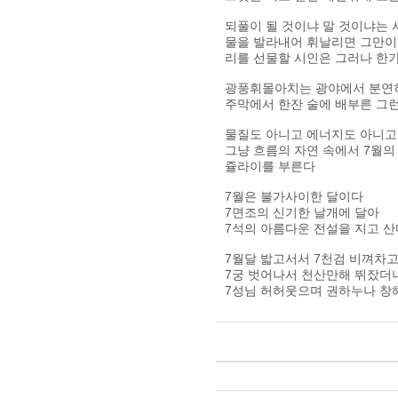
되풀이 될 것이냐 말 것이냐는 
물을 발라내어 휘날리면 그만이
리를 선물할 시인은 그러나 한
광풍휘몰아치는 광야에서 분연히
주막에서 한잔 술에 배부른 그런 
물질도 아니고 에너지도 아니고
그냥 흐름의 자연 속에서 7월의
쥴라이를 부른다
7월은 불가사이한 달이다
7면조의 신기한 날개에 달아
7석의 아름다운 전설을 지고 산
7월달 밟고서서 7천검 비껴차
7궁 벗어나서 천산만해 뛰잤더
7성님 허허웃으며 권하누나 창