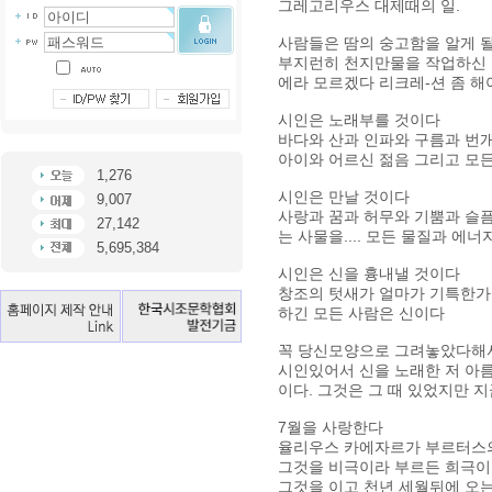
그레고리우스 대제때의 일.
사람들은 땀의 숭고함을 알게 
부지런히 천지만물을 작업하신
에라 모르겠다 리크레-션 좀 해야
시인은 노래부를 것이다
바다와 산과 인파와 구름과 번개
아이와 어르신 젊음 그리고 모든
1,276
시인은 만날 것이다
9,007
사랑과 꿈과 허무와 기뿜과 슬픔
27,142
는 사물을.... 모든 물질과 에너
5,695,384
시인은 신을 흉내낼 것이다
창조의 텃새가 얼마가 기특한가
하긴 모든 사람은 신이다
꼭 당신모양으로 그려놓았다해
시인있어서 신을 노래한 저 아
이다. 그것은 그 때 있었지만 
7월을 사랑한다
율리우스 카에자르가 부르터스의
그것을 비극이라 부르든 희극이
그것을 이고 천년 세월뒤에 오는