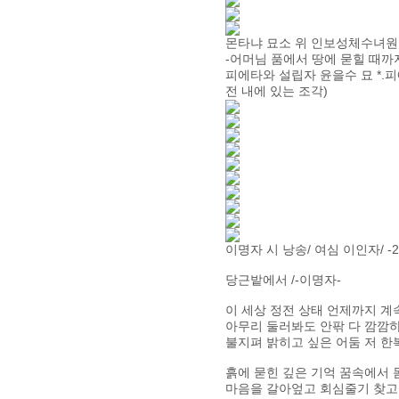
몬타냐 묘소 위 인보성체수녀원
-어머님 품에서 땅에 묻힐 때까
피에타와 설립자 윤을수 묘 *.
전 내에 있는 조각)
이명자 시 낭송/ 여심 이인자/ 
당근밭에서 /-이명자-
이 세상 정전 상태 언제까지 
아무리 둘러봐도 안팎 다 깜깜
불지펴 밝히고 싶은 어둠 저 한
흙에 묻힌 깊은 기억 꿈속에서
마음을 갈아엎고 회심줄기 찾