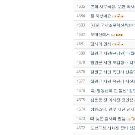
4685
본회 사무국장, 문현 박사
4684
잘 하셨네요
(1)
4683
(사)한국시조문학진흥회이
4682
오대산에서
(3)
4681
감사의 인사
(1)
4680
철원군 서면(근남면) 매월
4679
철원군 서면 모임장소 약
4678
철원군 서면 육단리 신흥
4677
철원군 서면 육단리 시진
4676
축) 영동선의 긴 봄날/ 김
4675
심응문 전 이사장 장인상
4674
성효스님, 연꽃 사진 전시
4673
때 늦은 감사의 말씀
(1)
4672
도봉구청 시화전 준비 상