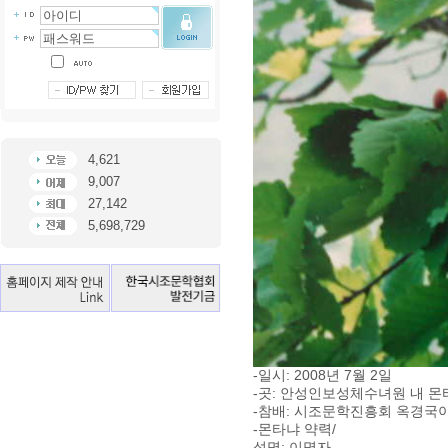
4,621
9,007
27,142
5,698,729
-일시: 2008년 7월 2일
-곳: 안성인보성체수녀원 내 몬
-참배: 시조문학진흥회 옥경국이사
-몬타냐 약력/
성명: 이명자