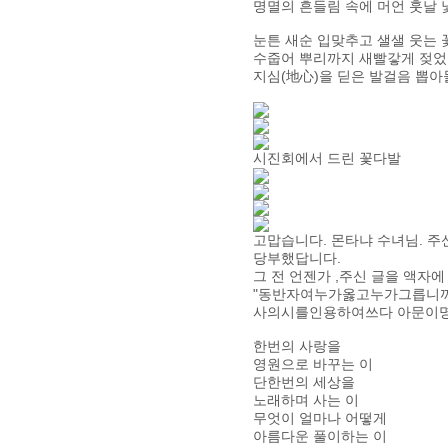
명멸의 흔들림 속에 머언 훗날 
눈튼 새순 입맞추고 샐샐 웃는
수줍어 뿌리까지 새빨갛게 젖
지심(地心)을 딛은 발걸음 뽑아
시진회에서 드린 꽃다발
고맙습니다. 몬타냐 수녀님. 주
당부했답니다.
그 전 언젠가 ,주신 글을 액자에 
"동반자여누가옳고누가그릅니
사의시를인용하여쓰다 아문이
한번의 사랑을
영원으로 바꾸는 이
단한번의 세상을
노래하며 사는 이
무엇이 얼마나 어떻게
아름다운 풀이하는 이