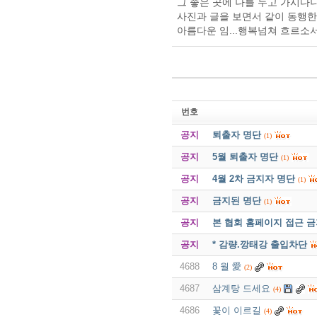
그 좋은 곳에 나를 두고 가시다니
사진과 글을 보면서 같이 동행한
아름다운 임...행복넘쳐 흐르소서
번호
공지
퇴출자 명단
(1)
공지
5월 퇴출자 명단
(1)
공지
4월 2차 금지자 명단
(1)
공지
금지된 명단
(1)
공지
본 협회 홈페이지 접근 
공지
* 감량.깡태강 출입차단
4688
8 월 愛
(2)
4687
삼계탕 드세요
(4)
4686
꽃이 이르길
(4)