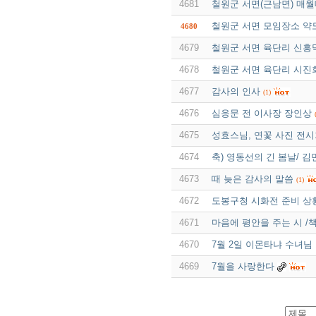
4681
철원군 서면(근남면) 매월
철원군 서면 모임장소 약
4680
4679
철원군 서면 육단리 신흥
4678
철원군 서면 육단리 시진
4677
감사의 인사
(1)
4676
심응문 전 이사장 장인상
4675
성효스님, 연꽃 사진 전시
4674
축) 영동선의 긴 봄날/ 김
4673
때 늦은 감사의 말씀
(1)
4672
도봉구청 시화전 준비 상
4671
마음에 평안을 주는 시 /
4670
7월 2일 이몬타냐 수녀님 
4669
7월을 사랑한다