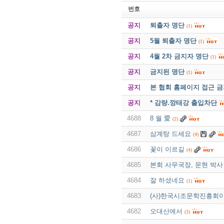
번호
공지
퇴출자 명단
(1)
공지
5월 퇴출자 명단
(1)
공지
4월 2차 금지자 명단
(1)
공지
금지된 명단
(1)
공지
본 협회 홈페이지 접근 
공지
* 감량.깡태강 출입차단
4688
8 월 愛
(2)
4687
삼계탕 드세요
(4)
4686
꽃이 이르길
(4)
4685
본회 사무국장, 문현 박사
4684
잘 하셨네요
(1)
4683
(사)한국시조문학진흥회이
4682
오대산에서
(3)