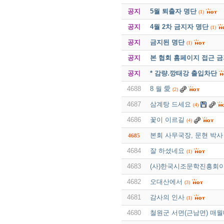
공지
5월 퇴출자 명단
(1)
공지
4월 2차 금지자 명단
(1)
공지
금지된 명단
(1)
공지
본 협회 홈페이지 접근 
공지
* 감량.깡태강 출입차단
4688
8 월 愛
(2)
4687
삼계탕 드세요
(4)
4686
꽃이 이르길
(4)
본회 사무국장, 문현 박사
4685
4684
잘 하셨네요
(1)
4683
(사)한국시조문학진흥회이
4682
오대산에서
(3)
4681
감사의 인사
(1)
4680
철원군 서면(근남면) 매월