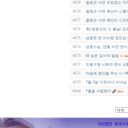
4679
철원군 서면 모임장소 약
4678
철원군 서면 육단리 신흥
4677
철원군 서면 육단리 시진
4676
축) 영동선의 긴 봄날/ 김
4675
심응문 전 이사장 장인상
4674
성효스님, 연꽃 사진 전시
4673
때 늦은 감사의 말씀
(1)
4672
도봉구청 시화전 준비 상
4671
마음에 평안을 주는 시 /
4670
7월 2일 이몬타냐 수녀님 
4669
7월을 사랑한다