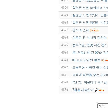
4681
철원군 서면(근남면) 매월
4680
철원군 서면 모임장소 약
4679
철원군 서면 육단리 신흥
4678
철원군 서면 육단리 시진
4677
감사의 인사
(1)
4676
심응문 전 이사장 장인상
4675
성효스님, 연꽃 사진 전시
4674
축) 영동선의 긴 봄날/ 김
4673
때 늦은 감사의 말씀
(1)
4672
도봉구청 시화전 준비 상
4671
마음에 평안을 주는 시 /
4670
7월 2일 이몬타냐 수녀님 
4669
7월을 사랑한다