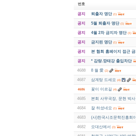
번호
공지
퇴출자 명단
(1)
공지
5월 퇴출자 명단
(1)
공지
4월 2차 금지자 명단
(1)
공지
금지된 명단
(1)
공지
본 협회 홈페이지 접근 
공지
* 감량.깡태강 출입차단
4688
8 월 愛
(2)
4687
삼계탕 드세요
(4)
꽃이 이르길
4686
(4)
4685
본회 사무국장, 문현 박사
4684
잘 하셨네요
(1)
4683
(사)한국시조문학진흥회이
4682
오대산에서
(3)