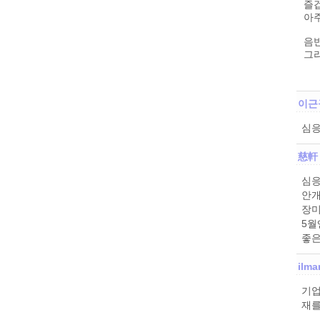
즐
아
음반
그리
이근
심응
慈軒
심응
안개
장미
5월
좋은
ilma
기업
재를