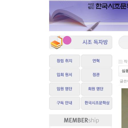
작성
심응
글쓴이