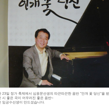
 23일 정가 축제에서 심응문선생의 따끈따끈한 음반 "안개 꽃 당신"을 
 시 좋은 곡이 어우러진 좋은 음반~
은 임긍수선생이 만드셨습니다.