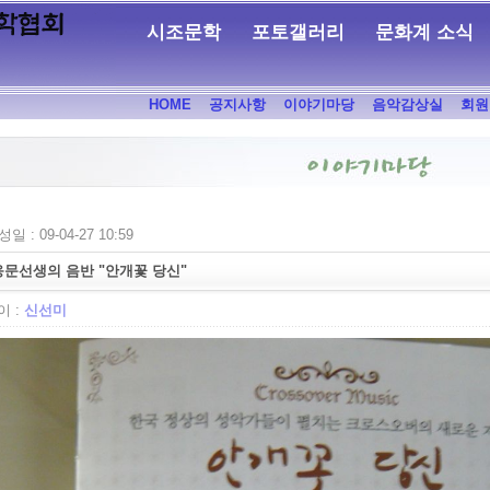
시조문학
포토갤러리
문화계 소식
HOME
공지사항
이야기마당
음악감상실
회원
일 : 09-04-27 10:59
문선생의 음반 "안개꽃 당신"
 :
신선미