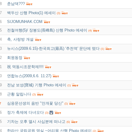
8
춘남댁???
7
백두산 산행 Photo(1) 에세이
(3)
6
SIJOMUNHAK.COM
5
전철여행(5)/ 장봉도(長峰島) 산행 Photo 에세이
(4)
4
축, 사랑방 개설
3
뉴시스(2009.6.15)-한국최고(最高) '추전역' 문단에 떴다
(1)
2
회원동정
1
祝 역동시조문학제!!!!
0
연합뉴스(2009,6.6. 11:27)
9
전남 보성(寶城) 기행 Photo 에세이
(1)
8
근황 알립니다
(3)
심응문선생의 음반 "안개꽃 당신"
7
(5)
6
정가 축제에 다녀오다
(3)
5
기차는 오후 열시 사십분에 떠나고
(6)
4
한라산 국립공원 영실 ~어리목 산행 Photo 에세이
(2)