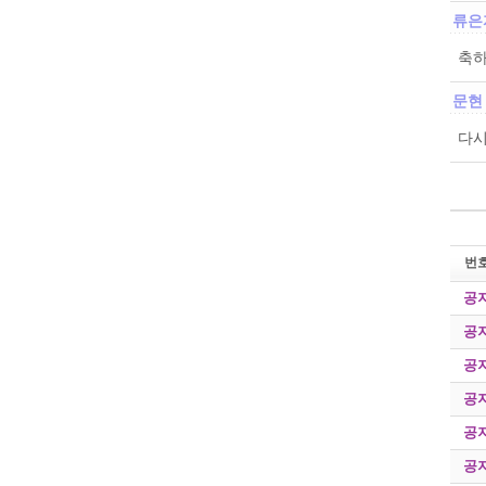
류은
축하
문현
다시
번
공
공
공
공
공
공