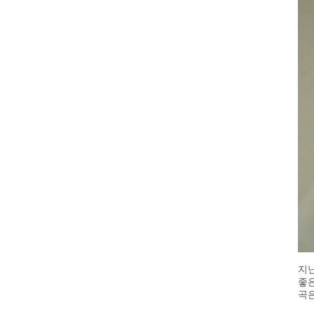
지난
좋은
곡