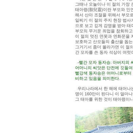
그때나 오늘이나 이 절의 가장
태아령(胎兒靈)이란 부모와 인연
해서 산아 조절을 위해서 부모
일찌기 이 절의 주지 현장 법사
으로 보고 깊게 감명을 받아 태
부모의 무거운 죄업을 참회하고
이 절의 멋진 연못과 연화문을 
보호하고 산모들의 출산을 돕는
그거기서 좀더 올라가면 이 절의
간 모자를 쓴 동자 석상이 여럿
-빨간 모자 동자승: 아버지의 
어머니의 씨앗은 단전에 깃들여 이
빨강색 동자승은 어머니로부터 
비하고 있음을 의미한다.
우리나라에서 한 해에 태어나는
명이 160만이 된다니 이 얼마나
그 태아를 위한 것이 태아령이니