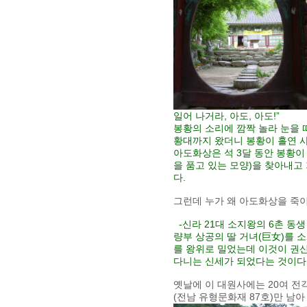
일어 나거라, 아도, 아도!”
봉황의 소리에 깜짝 놀라 눈을 
황대까지 왔더니 봉황이 홀연 
아도화상은 석 3달 동안 봉황이
을 품고 있는 모양)을 찾아내고
다.
그런데 누가 왜 아도화상을 죽이
-신라 21대 소지왕의 6촌 동생
량부 상공의 딸 거녀(巨女)를 
를 왕위로 밀었는데 이것이 권신
다니는 신세가 되었다는 것이다
옛날에 이 대원사에는 20여 전
(전남 유형문화재 87호)만 남