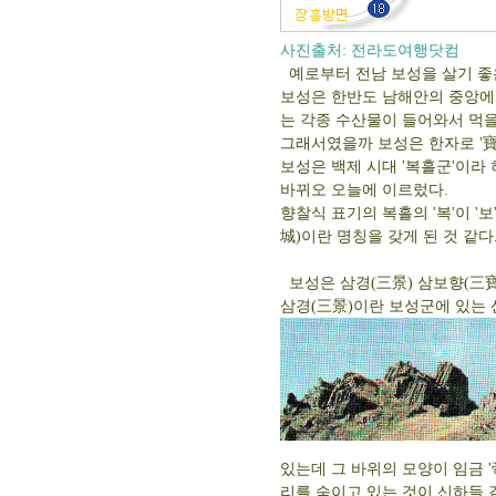
사진출처: 전라도여행닷컴
예로부터 전남 보성을 살기 좋
보성은 한반도 남해안의 중앙에
는 각종 수산물이 들어와서 먹을
그래서였을까 보성은 한자로 '寶
보성은 백제 시대 '복흘군'이라 
바뀌오 오늘에 이르렀다.
향찰식 표기의 복흘의 '복'이 '보
城)이란 명칭을 갖게 된 것 같다
보성은 삼경(三景) 삼보향(三
삼경(三景)이란 보성군에 있는 산
있는데 그 바위의 모양이 임금 
리를 숙이고 있는 것이 신하들 