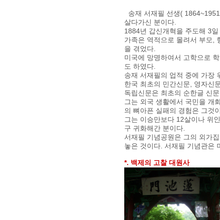
송재 서재필 선생( 1864~19
살다가신 분이다.
1884년 갑신개혁을 주도해 3
가족은 역적으로 몰려서 부모, 
을 겪었다.
미국에 망명하여서 고학으로 학
도 하였다.
송재 서재필의 업적 중에 가장 위
한국 최초의 민간신문, 영자신문
독립신문은 최초의 순한글 신문
그는 외국 생활에서 국민을 개
의 뼈아픈 실패의 경험은 그것
그는 이승만보다 12살이나 위
구 귀화해간 분이다.
서재필 기념공원은 그의 외가집 
놓은 것이다. 서재필 기념관은 
*. 백제의 고찰 대원사