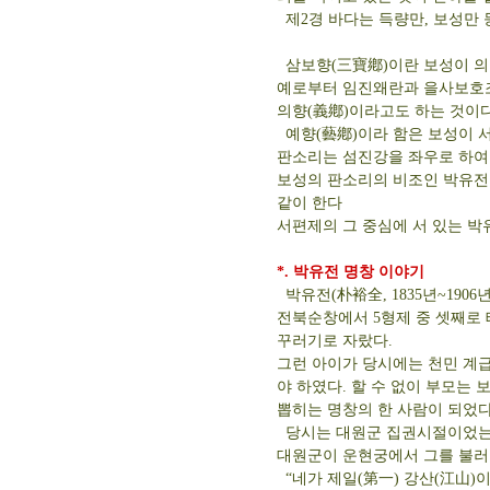
제2경 바다는 득량만, 보성만 
삼보향(三寶鄕)이란 보성이 의향(
예로부터 임진왜란과 을사보호조
의향(義鄕)이라고도 하는 것이다
예향(藝鄕)이라 함은 보성이 
판소리는 섬진강을 좌우로 하여
보성의 판소리의 비조인 박유전
같이 한다
서편제의 그 중심에 서 있는 박
*. 박유전 명창 이야기
박유전(朴裕全, 1835년~190
전북순창에서 5형제 중 셋째로 
꾸러기로 자랐다.
그런 아이가 당시에는 천민 계급
야 하였다. 할 수 없이 부모는
뽑히는 명창의 한 사람이 되었다
당시는 대원군 집권시절이었는
대원군이 운현궁에서 그를 불러 
“네가 제일(第一) 강산(江山)