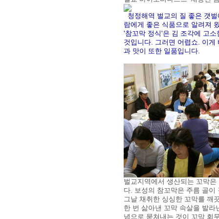
청정해역 벌교의 질 좋은 갯벌
람에게 좋은 식품으로 알려져 
'참꼬막 정식'은 김 조각에 고
것입니다. 그러면 어렵쇼. 이게
과 맛이 또한 일품입니다.
벌교지역에서 생산되는 꼬막은 
다. 보성의 참꼬막은 주름 골이
그날 채취한 싱싱한 꼬막를 깨끗
한 번 삶아낸 꼬막 속살을 발라낸
념으로 묻쳐내는 것이 꼬막 회