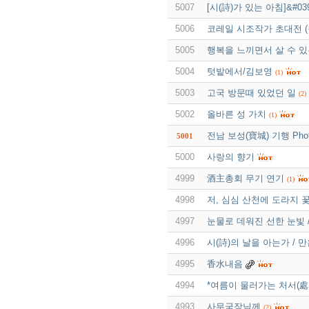
5007
[시(詩)가 있는 아침]&#0
5006
코레일 시조작가 초대전 
5005
행복을 느끼면서 살 수 있
5004
텃밭에서/김보영
(1)
5003
고국 방문때 있었던 일
(2)
5002
올바른 성 가치
(1)
전남 보성(寶城) 기행 Pho
5001
5000
사랑의 향기
4999
酒主총회 무기 연기
(1)
4998
저, 심심 산천에 도라지 
4997
눈물로 데워진 선한 눈빛 
4996
시(詩)의 날을 아는가 / 
4995
香水내음
4994
*여름이 물러가는 처서(處
4993
사무국장님께
(2)