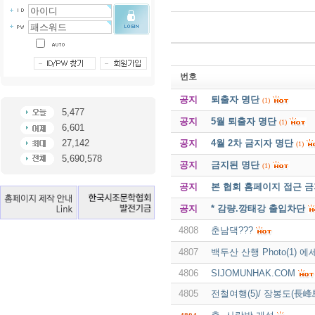
번호
공지
퇴출자 명단
(1)
5,477
공지
5월 퇴출자 명단
(1)
6,601
공지
4월 2차 금지자 명단
27,142
(1)
5,690,578
공지
금지된 명단
(1)
공지
본 협회 홈페이지 접근 
공지
* 감량.깡태강 출입차단
4808
춘남댁???
4807
백두산 산행 Photo(1) 에
4806
SIJOMUNHAK.COM
4805
전철여행(5)/ 장봉도(長峰島