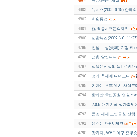
축, 사랑방 개설
4804
4803
뉴시스(2009.6.15)-한국
4802
회원동정
4801
祝 역동시조문학제!!!!
4800
연합뉴스(2009,6.6. 11:27
4799
전남 보성(寶城) 기행 Pho
4798
근황 알립니다
(3)
4797
심응문선생의 음반 "안개
4796
정가 축제에 다녀오다
(3)
4795
기차는 오후 열시 사십분
4794
한라산 국립공원 영실 ~어
4793
2009 대한민국 정가축제
4792
문경 새재 도립공원 산행 P
4791
음주는 단양, 제천
(3)
4790
장하다, WBC 야구 준우승