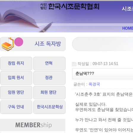
시조
HOM
작성일 : 09-07-13 14:51
춘남댁???
글쓴이 :
옥경국
'시조춘추 3호' 표지의 춘남댁은 
실제로 있답니다.
우연하게도 춘남댁을 찾았습니
누가 만나고 와서 전해 줄 것입
우연도 '인연'이 있어야 이어지는 