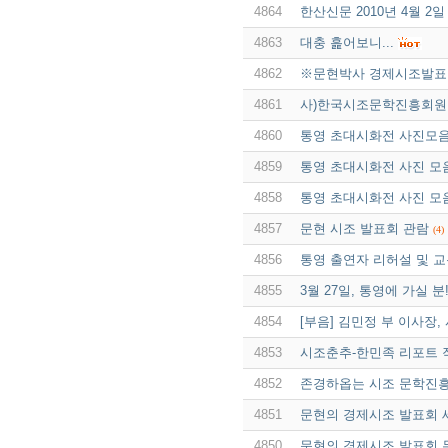
4864
한산신문 2010년 4월 2일
4863
대충 흝어보니...
4862
※문현박사 경제시조발표회 
4861
사)한국시조문학진흥회원
4860
통영 초대시화전 사진모음
4859
통영 초대시화전 사진 모음
4858
통영 초대시화전 사진 모음
4857
문현 시조 발표회 관람
(4)
4856
통영 출연자 리허설 및 
4855
3월 27일, 통영에 가실 분!
4854
[부음] 김민정 부 이사장,
4853
시조춘추-한민족 리포트 
4852
존경하옵는 시조 문학진흥
4851
문현의 경제시조 발표회 
4850
문현의 경제시조 발표회 