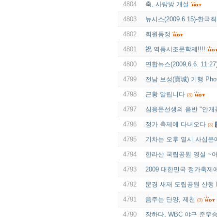
4804
축, 사랑방 개설
4803
뉴시스(2009.6.15)-한국
4802
회원동정
4801
祝 역동시조문학제!!!!
4800
연합뉴스(2009,6.6. 11:27
4799
전남 보성(寶城) 기행 Pho
4798
근황 알립니다
(3)
4797
심응문선생의 음반 "안개
4796
정가 축제에 다녀오다
(3)
4795
기차는 오후 열시 사십분
4794
한라산 국립공원 영실 ~어
4793
2009 대한민국 정가축제
4792
문경 새재 도립공원 산행 P
4791
음주는 단양, 제천
(3)
4790
장하다, WBC 야구 준우승