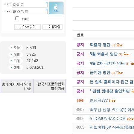
번호
공지
퇴출자 명단
(1)
5,599
공지
5월 퇴출자 명단
5,726
(1)
27,142
공지
4월 2차 금지자 명단
(1)
5,678,261
공지
금지된 명단
(1)
공지
본 협회 홈페이지 접근 
공지
* 감량.깡태강 출입차단
춘남댁???
4808
4807
백두산 산행 Photo(1) 에
4806
SIJOMUNHAK.COM
4805
전철여행(5)/ 장봉도(長峰島