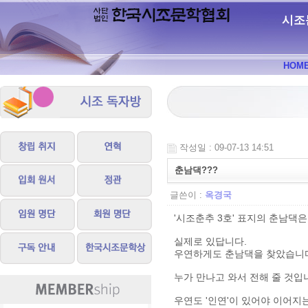
시조
HOM
작성일 : 09-07-13 14:51
춘남댁???
글쓴이 :
옥경국
'시조춘추 3호' 표지의 춘남댁은 
실제로 있답니다.
우연하게도 춘남댁을 찾았습니
누가 만나고 와서 전해 줄 것입
우연도 '인연'이 있어야 이어지는 