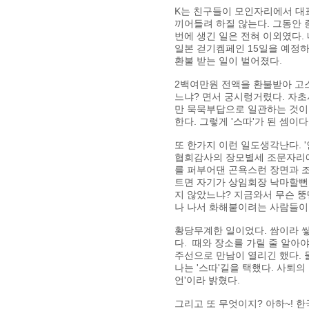
K는 친구들이 모인자리에서 대
끼어들려 하질 않는다. 그동안 
번에 생긴 일은 전혀 이외였다. 
일본 걷기켐페인 15일을 예정하
환불 받는 일이 벌어졌다.
2백여만원 전액을 환불받아 고스란
느냐? 면서 궁시렁거렸다. 자초
만 묵묵부답으로 일관하는 것이었
한다. 그렇게 '스따'가 된 셈이다
또 한가지 이런 일도생각난다.
협회감사의 장모별세 조문자리에
를 퍼부어댄 곤욕스런 장면과 조
트면 자기가 상임회장 낙마할뻔 
지 않았느냐? 지금와서 무슨 뚱
나 나서 화해붙이려는 사람들이 없는
황당무계한 일이었다. 쌈이라 쌓
다. 때와 장소를 가릴 줄 알아야 
주선으로 만남이 열리긴 했다. 물
나는 '스따'길을 택했다. 사퇴
언'이라 밝혔다.
그리고 또 무엇이지? 아하~! 