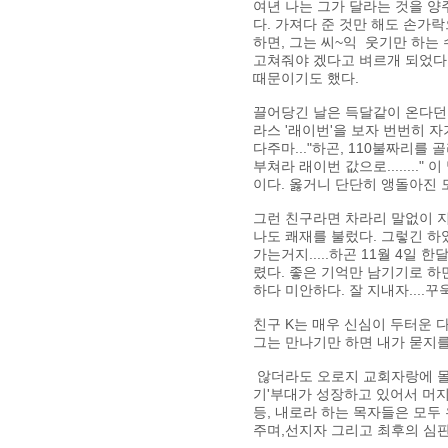
여년 나는 그가 달라는 것을 양
다. 가져다 준 것만 해도 손가락으
하면, 그는 씨~익 웃기만 하는
고쳐줘야 겠다고 벼르개 되었다.
때문이기도 했다.
끌어당긴 날은 득달같이 온다던가
라스 '래이번'을 보자 번번히 
다주마..."하곤, 110불짜리를
부쳐라 래이번 값으로........
이다. 옳거니 단단히 앵돌아진 모
그런 친구라면 차라리 말없이 지남만
나도 쾌재를 불렀다. 그렇긴 하
가는거지.....하곤 11월 4일
렸다. 좋은 기억만 남기기로 하면서
하다 미안하다. 잘 지내자....
친구 K는 매우 신심이 두터운 
그는 만나기만 하면 내가 묻지
않더라도 오로지 교회자랑에 몰두
기'부대가 성장하고 있어서 머
등, 내로라 하는 목자들은 모
주며,선지자 그리고 최후의 심판