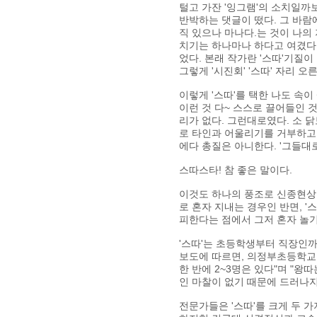
털고 가잔 '잉그램'의 소치일까
반박하는 댓글이 떴다. 그 바람
직 있으나 마나다.는 것이 나의
치기는 하나마나 하다고 여겼다.
었다. 본래 작가란 '스따'기질
그렇게 '시진회' '스따' 자리 오
이렇게 '스따'를 택한 나도 속이
이런 것 다~ 스스로 끌어들인 
리가 없다. 그런대로였다. 소 닭
로 타인과 어울리기를 거부하고
에다 총질은 아니한다. '그들대로
스따스타! 참 좋은 말이다.
이것도 하나의 풍조로 신종현상
로 혼자 지내는 경우인 반면, 
피한다는 점에서 그저 혼자 놀기
'스따'는 초등학생부터 직장인까
보도에 따르면, 의정부초등학교 
한 반에 2~3명은 있다"며 "
인 마찰이 없기 때문에 드러나지
전문가들은 '스따'를 크게 두 가