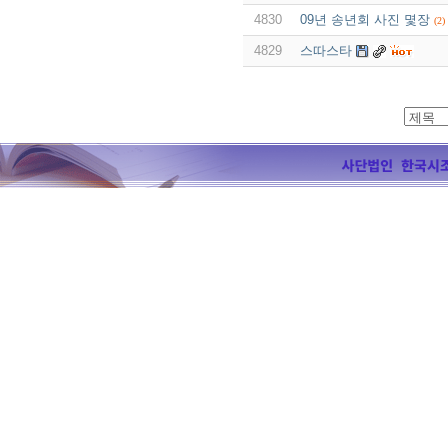
4830
09년 송년회 사진 몇장
(2)
4829
스따스타