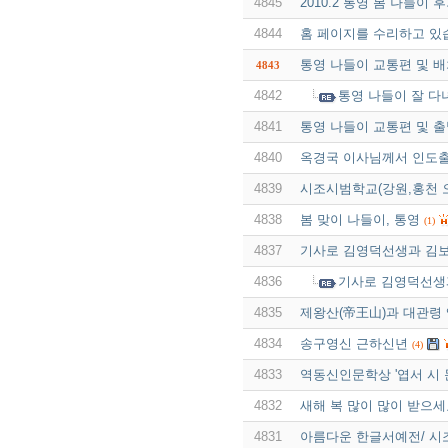
4845
2010.2 통영 봄 나들이 
4844
홈 페이지를 수리하고 있
통영 나들이 교통편 및 
4843
4842
통영 나들이 잘 다
4841
통영 나들이 교통편 및 출
4840
옥경국 이사님께서 인도출장을
4839
시조시범학교(강원,홍천 
4838
봄 맞이 나들이, 통영
(1)
4837
기사로 김영덕선생과 김
4836
기사로 김영덕선생
4835
제왕산(帝王山)과 대관령 옛
4834
송구영신 근하신년
(4)
4833
역동신인문학상 '엽서 시 
4832
새해 복 많이 많이 받으
4831
아름다운 한글서예전/ 시