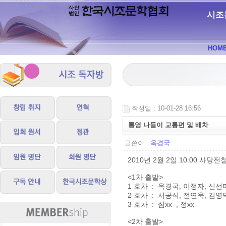
시조
HOM
작성일 : 10-01-28 16:56
통영 나들이 교통편 및 배차
글쓴이 :
옥경국
2010년 2월 2일 10:00 사당
<1차 출발>
1 호차 : 옥경국, 이정자, 신선미
2 호차 : 서공식, 전연욱, 김영
3 호차 : 심xx , 정xx
<2차 출발>