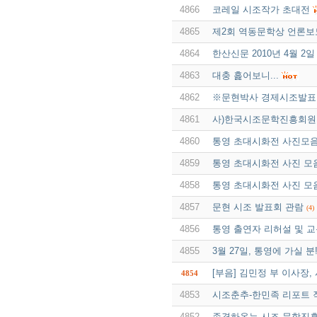
4866
코레일 시조작가 초대전
4865
제2회 역동문학상 언론보도 
4864
한산신문 2010년 4월 2일
4863
대충 흝어보니...
4862
※문현박사 경제시조발표회 
4861
사)한국시조문학진흥회원
4860
통영 초대시화전 사진모음
4859
통영 초대시화전 사진 모음
4858
통영 초대시화전 사진 모음
4857
문현 시조 발표회 관람
(4)
4856
통영 출연자 리허설 및 
4855
3월 27일, 통영에 가실 분!
[부음] 김민정 부 이사장,
4854
4853
시조춘추-한민족 리포트 
4852
존경하옵는 시조 문학진흥