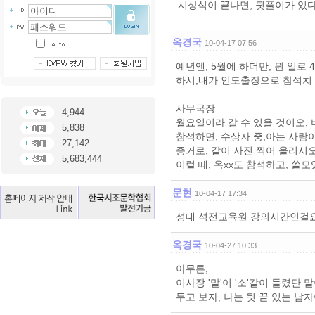
시상식이 끝나면, 뒷풀이가 있
옥경국
10-04-17 07:56
예년엔, 5월에 하더만, 뭔 일로 4
하시,내가 인도출장으로 참석치
사무국장
4,944
월요일이라 갈 수 있을 것이오, 비
5,838
참석하면, 수상자 중,아는 사람
27,142
증거로, 같이 사진 찍어 올리시오
5,683,444
이럴 때, 옥xx도 참석하고, 쓸
문현
10-04-17 17:34
성대 석전교육원 강의시간인걸요
옥경국
10-04-27 10:33
아무튼,
이사장 '말'이 '소'같이 들렸단 
두고 보자, 나는 뒷 끝 있는 남자야.!