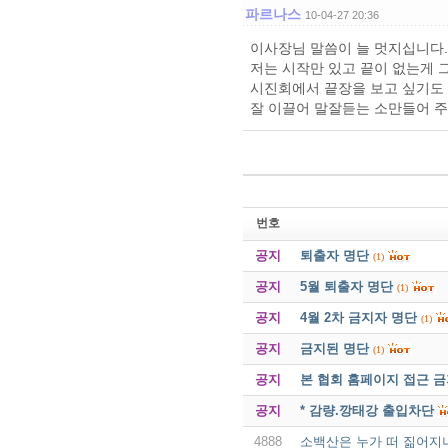
파르나스
10-04-27 20:36
이사장님 말씀이 늘 멋지십니다.
저는 시작만 있고 끝이 없는게 
시진회에서 끝장을 보고 싶기도
잘 이끌어 말잘듣는 소만들어 주
번호
공지
퇴출자 명단
(1)
공지
5월 퇴출자 명단
(1)
공지
4월 2차 금지자 명단
(1)
공지
금지된 명단
(1)
공지
본 협회 홈페이지 접근 
공지
* 감량.깡태강 출입차단
4888
소백산은 누가 떠 짊어지