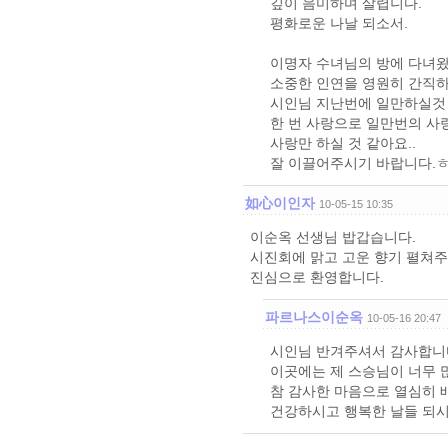
깊이 음미하며 살렵니다.
평화로운 나날 되소서.
이명자 수녀님의 방에 다녀
소중한 인연을 영원히 간직하
시인님 지난번에 일만하실것
한 번 사랑으로 일만번의 사
사랑만 하실 것 같아요..
잘 이끌어주시기 바랍니다.
如心이인자
10-05-15 10:35
이순옥 선생님 밥갑습니다.
시진회에 맑고 고운 향기 펼쳐
진심으로 환영합니다.
파르나스이순옥
10-05-16 20:47
시인님 반겨주셔서 감사합니
이곳에는 제 스승님이 너무 
참 감사한 마음으로 열심히 
건강하시고 행복한 날들 되시