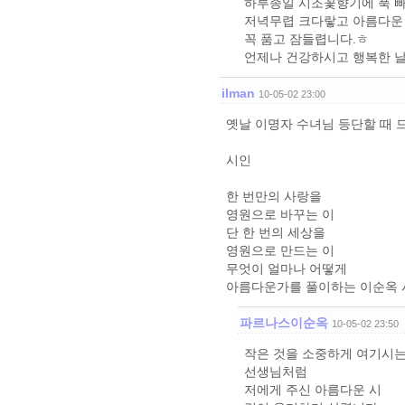
하루종일 시조꽃향기에 푹 
저녁무렵 크다랗고 아름다운
꼭 품고 잠들렵니다.ㅎ
언제나 건강하시고 행복한 날
ilman
10-05-02 23:00
옛날 이명자 수녀님 등단할 때 
시인
한 번만의 사랑을
영원으로 바꾸는 이
단 한 번의 세상을
영원으로 만드는 이
무엇이 얼마나 어떻게
아름다운가를 풀이하는 이순옥 
파르나스이순옥
10-05-02 23:50
작은 것을 소중하게 여기시
선생님처럼
저에게 주신 아름다운 시