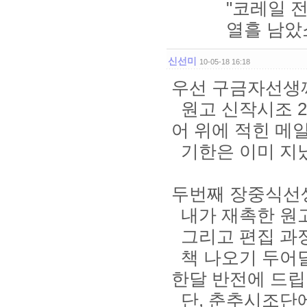
"코레일 
열흘 남았소
신선미
10-05-18 16:18
우선 구금자선생께.
원고 신작시조 2
어 위에 적힌 메
기한은 이미 지났
두번째 장중식선생
내가 재촉한 원고
그리고 편집 과정
책 나오기 두어달
한달 반전에 드립
단, 춘추시조단