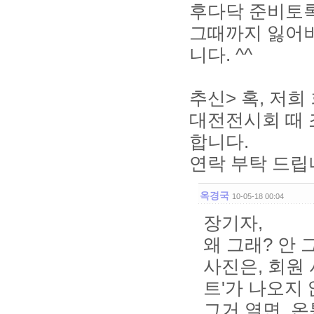
후다닥 준비토록
그때까지 잃어버
니다. ^^
추신> 혹, 저
대전전시회 때
합니다.
연락 부탁 드립
옥경국
10-05-18 00:04
장기자,
왜 그래? 안
사진은, 회원
트'가 나오지 
그거 열면, 온