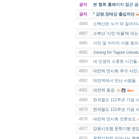
공지
본 협회 홈페이지 접근 
공지
* 감량.깡태강 출입차단
4888
소백산은 누가 떠 짊어지
4887
소백산 '시인 마을'에 피는
4886
사진 및 이미지 사용 동
4885
Joining for Tagore Liter
4884
내 인생의 소중한 시간들
4883
대전역 전시회 추가 사진
4882
대전역에서 만난 사람들..
4881
대전역 풍경.
(6)
4880
한국철도 111주년 기념 
4879
한국철도 111주년 기념 
4878
대전역 전시회 언론보도
(
4877
강원시조협 문학기행 문집
4876
꽃향기처럼 피어나는 행