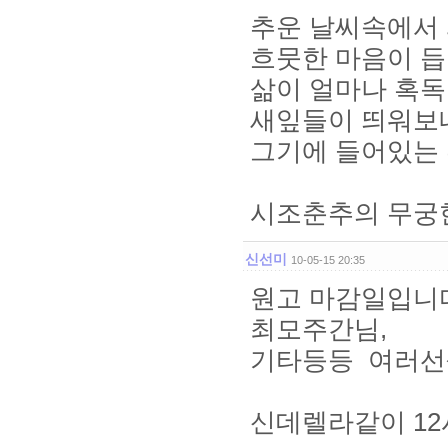
추운 날씨속에서 
흐뭇한 마음이 듭
삶이 얼마나 혹독
새잎들이 띄워보
그기에 들어있는 
시조춘추의 무궁
신선미
10-05-15 20:35
원고 마감일입니다.
최모주간님,
기타등등 여러선
신데렐라같이 12