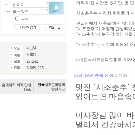
아직 마감 시간은 있지만, 몇 
시조춘추는 시진회 회원들의 시
편집진에서 재촉을 하지 않더라
"시조춘추"가 어떻게 탄생되었
"시조춘추"가 누구의 것인지를 
"시조춘추"는 시진회 회원의 것
4,124
6,601
(사)한국시조문학진흥회 이사장
27,142
5,689,225
파르나스이순옥
10-05-11 20:24
멋진 `시조춘추`
읽어보면 마음속
이사장님 많이 
멀리서 건강하시