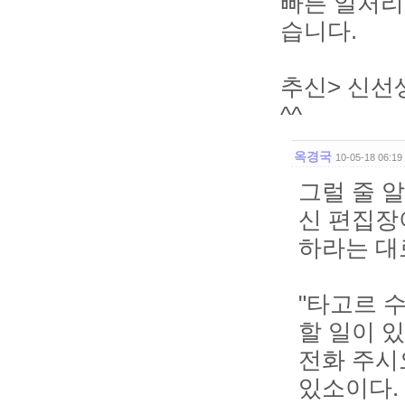
빠른 일처리
습니다.
추신> 신선
^^
옥경국
10-05-18 06:19
그럴 줄 
신 편집장이
하라는 대로
"타고르 수
할 일이 
전화 주시오
있소이다.