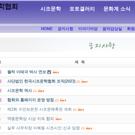
시조문학
포토갤러리
문화계 소식
HOME
공지사항
이야기마당
음악감상실
회원
호
제 목
지
월하 이태극 박사 연보
지
사단법인 한국시조문학협회 조직(2023)
(5)
지
시조문학 역사
(2)
지
협회와 홈페이지 운영 방침
(1)
2
제2회 수안보온천 시조문예축전 개최
(2)
1
역동문학상 시상 지속 합의
0
실무 사무차장 이복동 시조시인 신규 임명
(3)