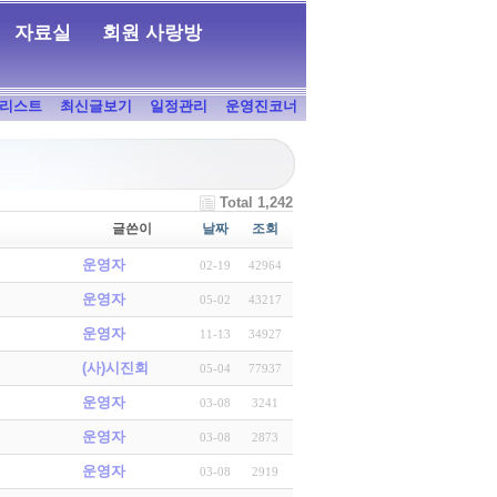
자료실
회원 사랑방
리스트
최신글보기
일정관리
운영진코너
Total 1,242
글쓴이
날짜
조회
운영자
02-19
42964
운영자
05-02
43217
운영자
11-13
34927
(사)시진회
05-04
77937
운영자
03-08
3241
운영자
03-08
2873
운영자
03-08
2919