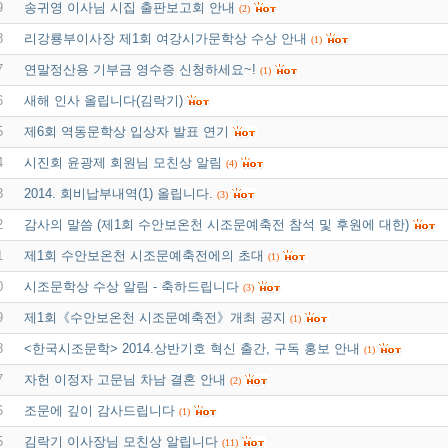
9
송귀영 이사님 시집 출판보고회 안내
(2)
8
리강룡부이사장 제1회 여강시가문학상 수상 안내
(1)
7
연말정산용 기부금 영수증 신청하세요~!
(1)
6
새해 인사 올립니다(김락기)
5
제6회 역동문학상 입상자 발표 연기
4
시진회 윤광제 회원님 모친상 알림
(4)
3
2014. 회비납부내역(1) 올립니다.
(3)
2
감사의 말씀 (제1회 수안보온천 시조문예축전 참석 및 후원에 대한)
1
제1회 수안보온천 시조문예축전에의 초대
(1)
0
시조문학상 수상 알림 - 축하드립니다
(3)
9
제1회《수안보온천 시조문예축전》개최 공지
(1)
8
<한국시조문학> 2014.상반기호 혁신 출간, 구독 홍보 안내
(1)
7
자헌 이정자 고문님 차남 결혼 안내
(2)
6
조문에 깊이 감사드립니다
(1)
5
김락기 이사장님 모친상 알립니다
(11)