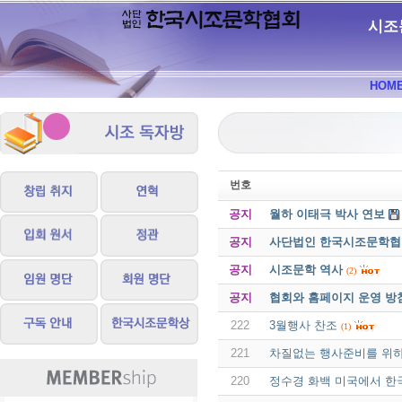
시조
HOM
번호
공지
월하 이태극 박사 연보
공지
사단법인 한국시조문학협회 
공지
시조문학 역사
(2)
공지
협회와 홈페이지 운영 방
222
3월행사 찬조
(1)
221
차질없는 행사준비를 위
220
정수경 화백 미국에서 한