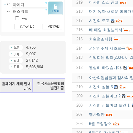
219
이사회 소집 공고
218
머지 않아 새로운 홈피가
217
시진회 로고
216
배 매임 회원님께서
215
회원협조사항
4,756
214
외암리주제 시조모음
9,007
213
신입회원 입회(2004. 6. 2
27,142
5,698,864
212
열심히 하겠습니다.
211
아산회원님들께 감사의 말
210
시진회 심볼 3
209
시진회 심볼마크 2
208
시진회 심볼마크 도안 1.
207
행사협찬
206
6월 모임장소
205
6월모임 장소변경