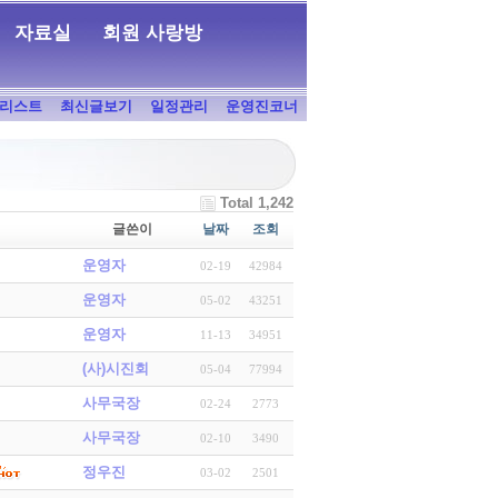
자료실
회원 사랑방
리스트
최신글보기
일정관리
운영진코너
Total 1,242
글쓴이
날짜
조회
운영자
02-19
42984
운영자
05-02
43251
운영자
11-13
34951
(사)시진회
05-04
77994
사무국장
02-24
2773
사무국장
02-10
3490
정우진
03-02
2501