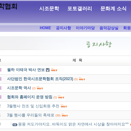
시조문학
포토갤러리
문화계 소식
HOME
공지사항
이야기마당
음악감상실
회원
호
제 목
지
월하 이태극 박사 연보
지
사단법인 한국시조문학협회 조직(2023)
(5)
지
시조문학 역사
(2)
지
협회와 홈페이지 운영 방침
(1)
2
3월행사 찬조 및 신입회원 추천
1
3월 행사를 우리들의 축제로
(30)
0
몽몽 저도가야지요..바둑이도 맑은 자연에서 시상을 찾아야지요^^