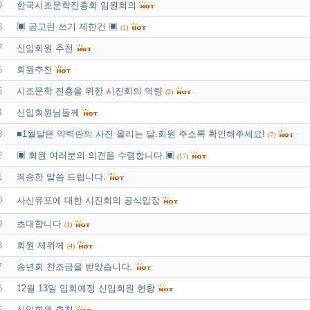
9
한국시조문학진흥회 임원회의
8
▣ 공고란 쓰기 제한건 ▣
(1)
7
신입회원 추천
6
회원추천
5
시조문학 진흥을 위한 시진회의 역량
(2)
4
신입회원님들께
3
■1월달은 약력란의 사진 올리는 달.회원 주소록 확인해주세요!
(7)
2
▣ 회원 여러분의 의견을 수렴합니다.▣
(17)
1
죄송한 말씀 드립니다.
0
사신유포에 대한 시진회의 공식입장
9
초대합니다
(1)
8
회원 제위께
(4)
7
송년회 찬조금을 받았습니다.
6
12월 13일 입회예정 신입회원 현황
5
신입회원 추천