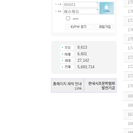
17
17
17
17
17
8,613
17
6,601
17
27,142
17
5,693,714
17
17
16
16
16
16
16