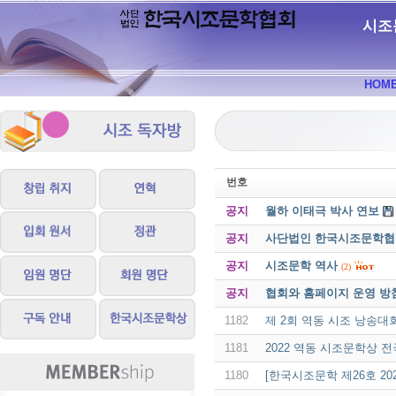
시조
HOM
번호
공지
월하 이태극 박사 연보
공지
사단법인 한국시조문학협회 
공지
시조문학 역사
(2)
공지
협회와 홈페이지 운영 방
1182
제 2회 역동 시조 낭송대
1181
2022 역동 시조문학상 전
1180
[한국시조문학 제26호 20