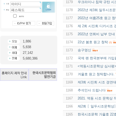
1179
우크라이나 침략 규탄 
1178
2022년 제3회 일두시조
1177
2022년 여름25호 원고 
1176
제 2회 시진회 디카시조
1175
2022년 연회비 납부 안내
1,886
1174
22년 봄호 원고 청탁
(1)
5,838
1173
송구영신
27,142
1172
국제 펜 한국본부에 가입
5,680,386
1171
<역동시조문학상 심사평
1170
겨울호 원고 청탁합니다.
1169
제3회 시진회 시조 경연
1168
추석인사 드립니다
1167
2021. 역동 시조 문학상
1166
제2회 〖일두시조문학상
1165
한국시조문학 가을호 22