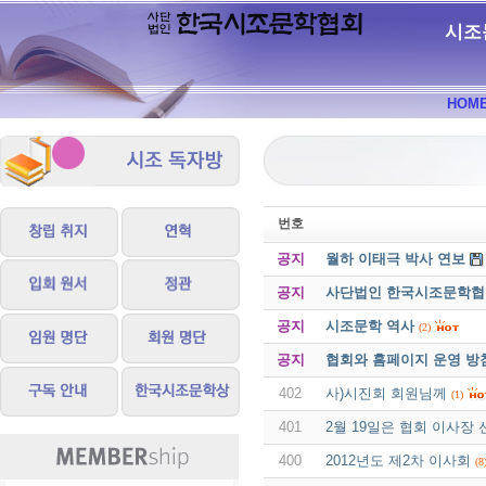
시조
HOM
번호
공지
월하 이태극 박사 연보
공지
사단법인 한국시조문학협회 
공지
시조문학 역사
(2)
공지
협회와 홈페이지 운영 방
402
사)시진회 회원님께
(1)
401
2월 19일은 협회 이사장
400
2012년도 제2차 이사회
(8