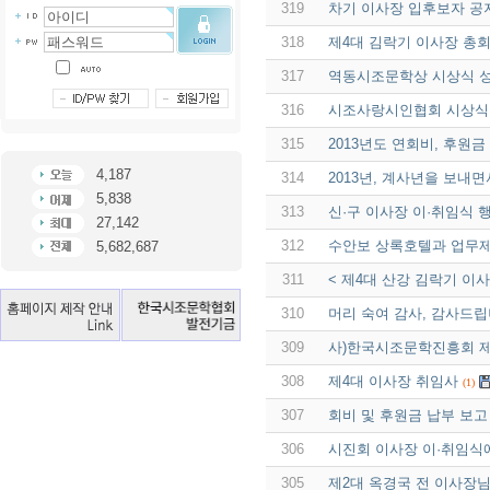
319
차기 이사장 입후보자 
318
제4대 김락기 이사장 총회
317
역동시조문학상 시상식 
316
시조사랑시인협회 시상식
315
2013년도 연회비, 후원금
4,187
314
2013년, 계사년을 보내면서 
5,838
313
신·구 이사장 이·취임식 
27,142
312
수안보 상록호텔과 업무제휴
5,682,687
311
< 제4대 산강 김락기 이
310
머리 숙여 감사, 감사드
309
사)한국시조문학진흥회 제4기
308
제4대 이사장 취임사
(1)
307
회비 및 후원금 납부 보고
306
시진회 이사장 이·취임식
305
제2대 옥경국 전 이사장