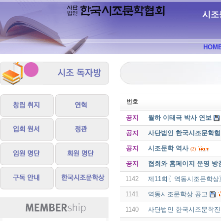
시조
HOM
번호
공지
월하 이태극 박사 연보
공지
사단법인 한국시조문학협회 
공지
시조문학 역사
(2)
공지
협회와 홈페이지 운영 방
1142
제11회〖역동시조문학상
1141
역동시조문학상 공고
1140
사단법인 한국시조문학진흥