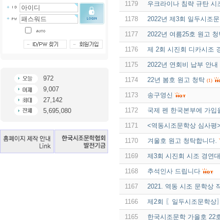
1179
우크라이나 침략 규탄 
1178
2022년 제3회 일두시조
1177
2022년 여름25호 원고 
1176
제 2회 시진회 디카시조
1175
2022년 연회비 납부 안내
972
1174
22년 봄호 원고 청탁
(1)
9,007
1173
송구영신
27,142
1172
국제 펜 한국본부에 가입
5,695,080
1171
<역동시조문학상 심사평
1170
겨울호 원고 청탁합니다.
1169
제3회 시진회 시조 경연
1168
추석인사 드립니다
1167
2021. 역동 시조 문학상
1166
제2회 〖일두시조문학상
1165
한국시조문학 가을호 22