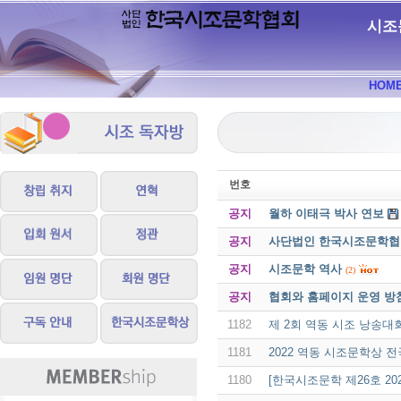
시조
HOM
번호
공지
월하 이태극 박사 연보
공지
사단법인 한국시조문학협회 
공지
시조문학 역사
(2)
공지
협회와 홈페이지 운영 방
1182
제 2회 역동 시조 낭송대
1181
2022 역동 시조문학상 전
1180
[한국시조문학 제26호 20