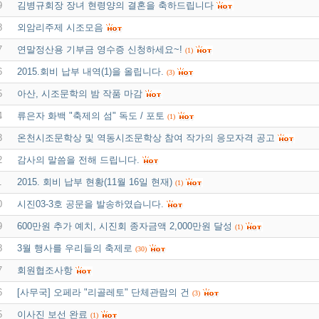
9
김병규회장 장녀 현령양의 결혼을 축하드립니다
8
외암리주제 시조모음
7
연말정산용 기부금 영수증 신청하세요~!
(1)
6
2015.회비 납부 내역(1)을 올립니다.
(3)
5
아산, 시조문학의 밤 작품 마감
4
류은자 화백 "축제의 섬" 독도 / 포토
(1)
3
온천시조문학상 및 역동시조문학상 참여 작가의 응모자격 공고
2
감사의 말씀을 전해 드립니다.
1
2015. 회비 납부 현황(11월 16일 현재)
(1)
0
시진03-3호 공문을 발송하였습니다.
9
600만원 추가 예치, 시진회 종자금액 2,000만원 달성
(1)
8
3월 행사를 우리들의 축제로
(30)
7
회원협조사항
6
[사무국] 오페라 "리골레토" 단체관람의 건
(3)
5
이사진 보선 완료
(1)