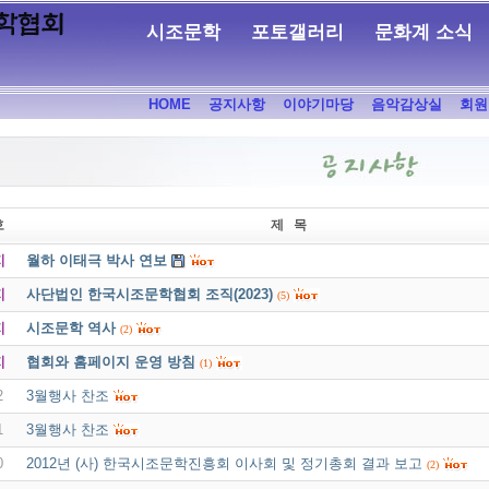
시조문학
포토갤러리
문화계 소식
HOME
공지사항
이야기마당
음악감상실
회원
호
제 목
지
월하 이태극 박사 연보
지
사단법인 한국시조문학협회 조직(2023)
(5)
지
시조문학 역사
(2)
지
협회와 홈페이지 운영 방침
(1)
2
3월행사 찬조
1
3월행사 찬조
0
2012년 (사) 한국시조문학진흥회 이사회 및 정기총회 결과 보고
(2)