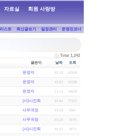
자료실
회원 사랑방
리스트
최신글보기
일정관리
운영진코너
Total 1,242
글쓴이
날짜
조회
운영자
02-19
42958
운영자
05-02
43208
운영자
11-13
34920
(사)시진회
05-04
77922
사무국장
03-20
3067
사무국장
03-20
3070
(사)시진회
01-15
3072