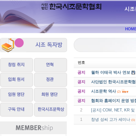
시조
HOM
번호
공지
월하 이태극 박사 연보
공지
사단법인 한국시조문학협회 
공지
시조문학 역사
(2)
공지
협회와 홈페이지 운영 방
2
[공지] COM, NET, K
1
창녕 성씨 고가 세미나
(1)