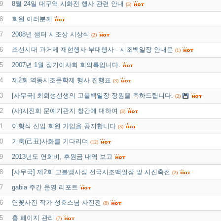
9
8월 24일 대구역 시화전 행사 관련 안내
(3)
8
회원 여러분께
7
2008년 샘터 시조상 시상식
(2)
6
조선시대 과거제 재현행사 부대행사 - 시조백일장 안내문
(1)
5
2007년 1월 정기이사회 회의록입니다.
4
제2회 역동시조문학제 행사 진행표
(3)
3
[사무국] 최희성선생의 고불백일장 장원을 축하드립니다.
(2)
2
(사)시진회 문예기관지 창간에 대하여
(3)
1
이형식 신입 회원 가입을 공지합니다
(3)
0
기축(己丑)사화를 기다리며
(12)
9
2013년도 연회비, 후원금 내역 보고
8
[사무국] 제2회 고불맹사성 전국시조백일장 및 시진축전
(2)
7
gabia 주간 운영 리포트
6
연꽃사진 작가 성효스님 사진전
(8)
5
홈 페이지 관리
(7)