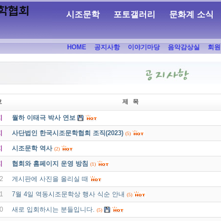
시조문학
포토갤러리
문화계 소식
HOME
공지사항
이야기마당
음악감상실
회원
호
제 목
지
월하 이태극 박사 연보
지
사단법인 한국시조문학협회 조직(2023)
(5)
지
시조문학 역사
(2)
지
협회와 홈페이지 운영 방침
(1)
2
게시판에 사진을 올리실 때
1
7월 4일 역동시조문학상 행사 식순 안내
(5)
0
새로 입회하시는 분들입니다.
(5)