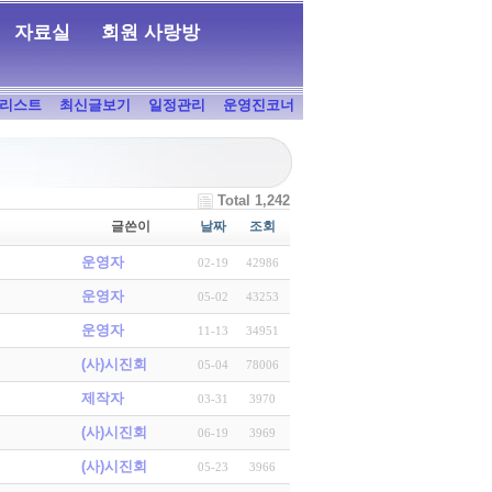
자료실
회원 사랑방
리스트
최신글보기
일정관리
운영진코너
Total 1,242
글쓴이
날짜
조회
운영자
02-19
42986
운영자
05-02
43253
운영자
11-13
34951
(사)시진회
05-04
78006
제작자
03-31
3970
(사)시진회
06-19
3969
(사)시진회
05-23
3966