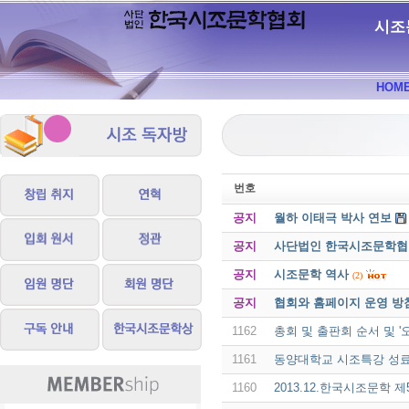
시조
HOM
번호
공지
월하 이태극 박사 연보
공지
사단법인 한국시조문학협회 
공지
시조문학 역사
(2)
공지
협회와 홈페이지 운영 방
1162
총회 및 출판회 순서 및 
1161
동양대학교 시조특강 성
1160
2013.12.한국시조문학 