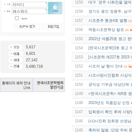
1159
대구 `경주 시화전을 열며
1158
경기도 용인 정몽주, 남
1157
시조춘추 통권4호 발행
(1)
1156
역동시조문학상 발표
(4)
1155
2022년 여름25호 원고 
5,617
1154
[한국시조문학]3호 원고 
6,601
1153
[시조문학 제227호 202
27,142
1152
시조의 날 행사 안내
5,690,718
(2)
1151
시조사랑시인협회 시상식
1150
공익성 기부금 대상단체 
1149
<한국시조문학> 제8호 
1148
2023년도 작품집상 선정
1147
입회원서 확인 후에 사랑
1146
(사)시진회 정회원 선생님
1145
축하의 말씀 :단양 우씨 