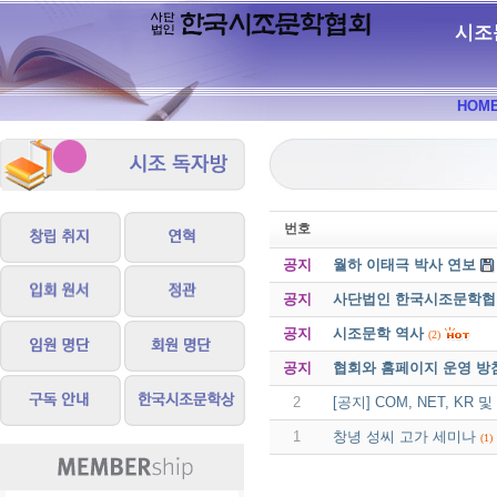
시조
HOM
번호
공지
월하 이태극 박사 연보
공지
사단법인 한국시조문학협회 
공지
시조문학 역사
(2)
공지
협회와 홈페이지 운영 방
2
[공지] COM, NET, K
1
창녕 성씨 고가 세미나
(1)