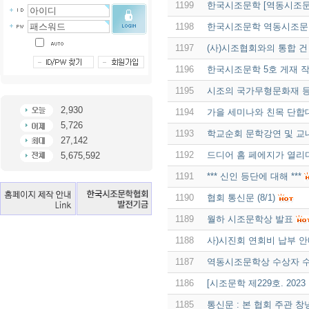
1199
한국시조문학 [역동시조문
1198
한국시조문학 역동시조문
1197
(사)시조협회와의 통합 건
1196
한국시조문학 5호 게재 
1195
시조의 국가무형문화재 
2,930
1194
가을 세미나와 친목 단합
5,726
1193
학교순회 문학강연 및 교
27,142
1192
드디어 홈 페에지가 열리
5,675,592
1191
*** 신인 등단에 대해 ***
1190
협회 통신문 (8/1)
1189
월하 시조문학상 발표
1188
사)시진회 연회비 납부 안내
1187
역동시조문학상 수상자 수
1186
[시조문학 제229호. 202
1185
통신문 : 본 협회 주관 