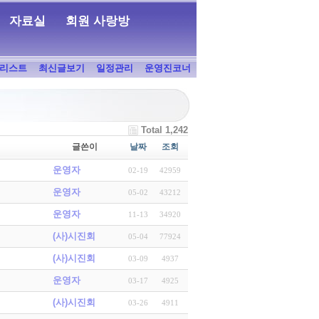
자료실
회원 사랑방
리스트
최신글보기
일정관리
운영진코너
Total 1,242
글쓴이
날짜
조회
운영자
02-19
42959
운영자
05-02
43212
운영자
11-13
34920
(사)시진회
05-04
77924
(사)시진회
03-09
4937
운영자
03-17
4925
(사)시진회
03-26
4911