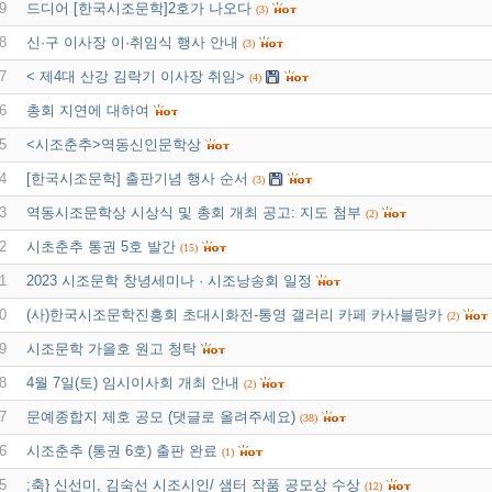
9
드디어 [한국시조문학]2호가 나오다
(3)
8
신·구 이사장 이·취임식 행사 안내
(3)
7
< 제4대 산강 김락기 이사장 취임>
(4)
6
총회 지연에 대하여
5
<시조춘추>역동신인문학상
4
[한국시조문학] 출판기념 행사 순서
(3)
3
역동시조문학상 시상식 및 총회 개최 공고: 지도 첨부
(2)
2
시초춘추 통권 5호 발간
(15)
1
2023 시조문학 창녕세미나 · 시조낭송회 일정
0
(사)한국시조문학진흥회 초대시화전-통영 갤러리 카페 카사블랑카
(2)
9
시조문학 가을호 원고 청탁
8
4월 7일(토) 임시이사회 개최 안내
(2)
7
문예종합지 제호 공모 (댓글로 올려주세요)
(38)
6
시조춘추 (통권 6호) 출판 완료
(1)
5
;축} 신선미, 김숙선 시조시인/ 샘터 작품 공모상 수상
(12)