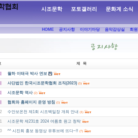
시조문학
포토갤러리
문화계 소식
HOME
공지사항
이야기마당
음악감상실
회원
호
제 목
지
월하 이태극 박사 연보
지
사단법인 한국시조문학협회 조직(2023)
(5)
지
시조문학 역사
(2)
지
협회와 홈페이지 운영 방침
(1)
2
수안보온천 제1회 시조백일장 개최 안내
(1)
1
시조문학 제231호 2024 여름호 원고 청탁
0
^^ 시진회 홍보 동영상 유튜브에 뜨다~!!
(7)