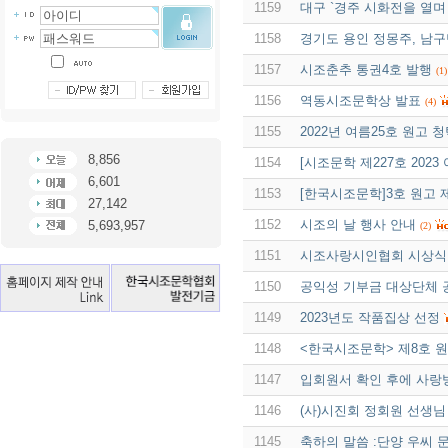
1159
대구 `경주 시화전을 열며
1158
경기도 용인 정몽주, 남
1157
시조춘추 통권4호 발행
(1)
1156
역동시조문학상 발표
(4)
1155
2022년 여름25호 원고 
8,856
1154
[시조문학 제227호 202
6,601
1153
[한국시조문학]3호 원고 
27,142
1152
시조의 날 행사 안내
5,693,957
(2)
1151
시조사랑시인협회 시상식
1150
공익성 기부금 대상단체 
1149
2023년도 작품집상 선정
1148
<한국시조문학> 제8호 
1147
입회원서 확인 후에 사랑
1146
(사)시진회 정회원 선생님
1145
축하의 말씀 :단양 우씨 