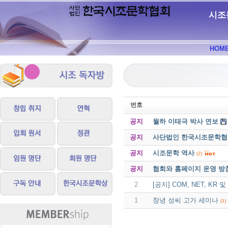
시조
HOM
번호
공지
월하 이태극 박사 연보
공지
사단법인 한국시조문학협회 
공지
시조문학 역사
(2)
공지
협회와 홈페이지 운영 방
2
[공지] COM, NET, K
1
창녕 성씨 고가 세미나
(1)