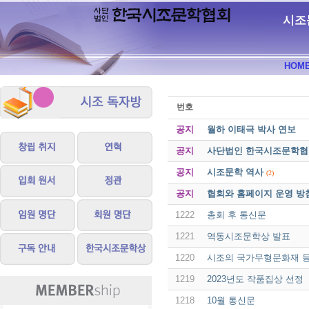
시조
HOM
번호
공지
월하 이태극 박사 연보
공지
사단법인 한국시조문학협회 
공지
시조문학 역사
(2)
공지
협회와 홈페이지 운영 방
1222
총회 후 통신문
1221
역동시조문학상 발표
1220
시조의 국가무형문화재 
1219
2023년도 작품집상 선정
1218
10월 통신문