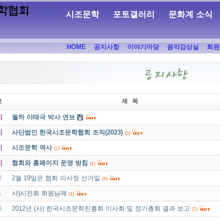
시조문학
포토갤러리
문화계 소식
HOME
공지사항
이야기마당
음악감상실
회원
호
제 목
지
월하 이태극 박사 연보
지
사단법인 한국시조문학협회 조직(2023)
(5)
지
시조문학 역사
(2)
지
협회와 홈페이지 운영 방침
(1)
2
2월 19일은 협회 이사장 선거일
(6)
1
사)시진회 회원님께
(1)
0
2012년 (사) 한국시조문학진흥회 이사회 및 정기총회 결과 보고
(2)