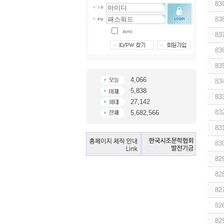
83
83
83
83
83
4,066
83
5,838
83
27,142
83
5,682,566
83
83
82
82
82
82
82