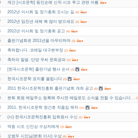
9
계간 [시조문학] 동인순례 신작 시조 투고 관련 아룀
8
2012년 이사회 및 정기총회 오시는 길
(6)
7
2012년 임진년 새해 복 많이 받으세요
(3)
6
2012년 이사회 및 정기총회 공고
(4)
5
출판기념회로 2011년을 마무리하며
(3)
4
축하합니다 :코레일 대구본부장
(2)
3
축하의 말씀 :단양 우씨 문희공파
(2)
2
[한국시조문학] 출판기념 행사 순서
(3)
1
한국시조문학 표지를 올립니다
(3)
0
2011 한국시조문학진흥회 출판기념회 개최 공고
(6)
9
본회 회원 메일주소 등록해 주시면 메일로도 소식을 전할 수 있습니다…
(7
8
2011, 한국시조문학 창간호 작품집 목차
(11)
7
(사) 한국시조문학진흥회 입회원서 수신
(1)
6
역동 시조 신인상 수상자에게
(3)
5
오병두 시인님(본회 이사) 수상
(6)