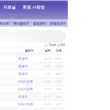
자료실
회원 사랑방
리스트
최신글보기
일정관리
운영진코너
Total 1,242
글쓴이
날짜
조회
운영자
02-19
42955
운영자
05-02
43200
운영자
11-13
34917
(사)시진회
05-04
77913
(사)시진회
01-21
4428
운영자
01-17
2820
(사)시진회
01-15
3072