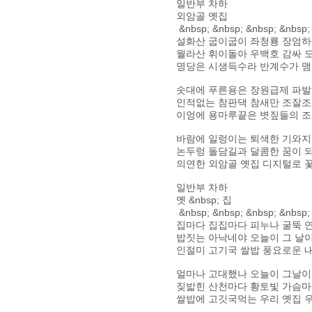
일반부 차하
외암골 옛집
&nbsp; &nbsp; &nbsp; &nbsp;
설화산 굽이굽이 좌청룡 장엄
월라산 휘이돌아 우백호 감싸 
명당은 시생득수라 반계수가 
솟대에 푸른용은 장원급제 파
인적없는 참판댁 참새만 조잘
이엉에 용마루끝은 볏짚들의 
바람에 일렁이는 퇴색한 기와
논두렁 돌담길과 달콤한 꿈이 
의연한 외암골 옛집 디지털로 
일반부 차하
옛 &nbsp; 집
&nbsp; &nbsp; &nbsp; &nbsp;
집마다 집집마다 피누나 굴뚝 
밥짓는 아낙네야 오늘이 그 날
인절미 고기국 쌀밥 풍요로운 
얼마나 고대했나 오늘이 그날이
짖밟힌 산천마다 황토빛 가슴
쌀밥에 고깃국먹는 우리 옛집 