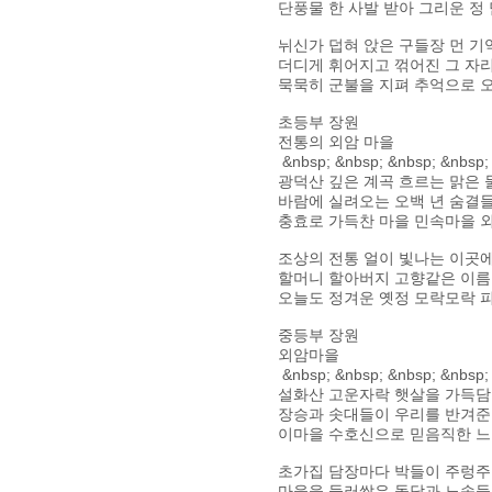
단풍물 한 사발 받아 그리운 정 
뉘신가 덥혀 앉은 구들장 먼 
더디게 휘어지고 꺾어진 그 자
묵묵히 군불을 지펴 추억으로 
초등부 장원
전통의 외암 마을
&nbsp; &nbsp; &nbsp; &n
광덕산 깊은 계곡 흐르는 맑은 
바람에 실려오는 오백 년 숨결
충효로 가득찬 마을 민속마을 
조상의 전통 얼이 빛나는 이곳
할머니 할아버지 고향같은 이
오늘도 정겨운 옛정 모락모락 
중등부 장원
외암마을
&nbsp; &nbsp; &nbsp; &n
설화산 고운자락 햇살을 가득
장승과 솟대들이 우리를 반겨
이마을 수호신으로 믿음직한 
초가집 담장마다 박들이 주렁
마을을 둘러쌓은 돌담과 노송