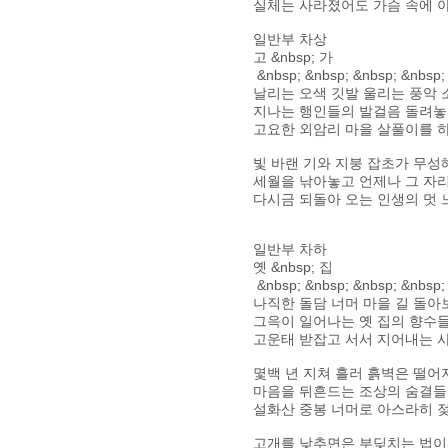
실체는 사라졌어도 가슴 속에 
일반부 차상
고 &nbsp; 가
&nbsp; &nbsp; &nbsp; &nbsp;
날리는 오색 깃발 울리는 풍악 
지나는 행인들의 발걸음 돌려
고요한 외암리 마을 살풀이를 
빛 바랜 기와 지붕 잡초가 무성
세월을 낚아놓고 언제나 그 자
다시금 되돌아 오는 인생의 멋
일반부 차하
옛 &nbsp; 집
&nbsp; &nbsp; &nbsp; &nbsp;
나직한 돌담 너머 마을 길 돌아
그윽이 일어나는 옛 집의 향수
고운태 받잡고 서서 지어내는 
몇백 년 지쳐 흘러 흙벽은 떨어
마음을 뒤흔드는 조상의 숨결
설화산 중봉 너머로 아스라히 
고개를 낮추면은 부딪치는 법이