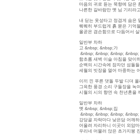
마음의 귀로 듣는 묵향에 담은 
나른한 갈바람만 옛 님 기리라
내 딛는 옷섶타고 정겹게 숨은 
퀘퀘히 부드럽게 흙 묻은 기억
올곧은 겸손함으로 다듬어서 
일반부 차하
고 &nbsp; &nbsp;가
&nbsp; &nbsp; &nbsp; &nbsp;
함초롬 새벽 이슬 아침을 맞이
순백의 시간속에 잠자던 섬돌
세월의 빗장을 열어 마중하는 
이끼 낀 푸른 댓돌 두발 디뎌 
그윽한 풍경 소리 구들장을 녹
시월의 시의 향연 속 천년혼을
일반부 차하
옛 &nbsp; &nbsp;집
&nbsp; &nbsp; &nbsp; &nbsp;
강당골 자락마다 낮은담 어깨
어울려 자리하니 이곳이 외암
우리네 머물러 앉은 초가지붕 