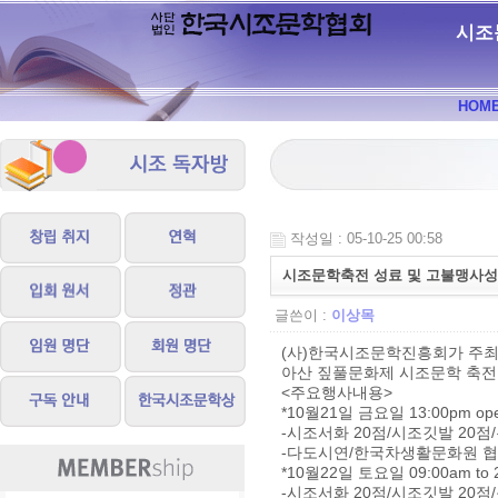
시조
HOM
작성일 : 05-10-25 00:58
시조문학축전 성료 및 고불맹사
글쓴이 :
이상목
(사)한국시조문학진흥회가 주최
아산 짚풀문화제 시조문학 축전
<주요행사내용>
*10월21일 금요일 13:00pm op
-시조서화 20점/시조깃발 20점
-다도시연/한국차생활문화원 
*10월22일 토요일 09:00am to 
-시조서화 20점/시조깃발 20점