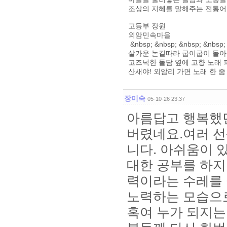
조상의 지혜를 말해주는 전통어
고등부 장원
외암민속마을
&nbsp; &nbsp; &nbsp; &nbs
살가운 논길따라 굽이굽이 돌
고즈넉한 돌담 옆에 고향 노래
산새야! 외암리 가면 노래 한 줌
장미숙
05-10-26 23:37
아름답고 행복했
버렸네요.여러 
니다. 아쉬움이 
대한 공부를 하지
력이라는 수레를 
노력하는 모습으
혹여 누가 되지는