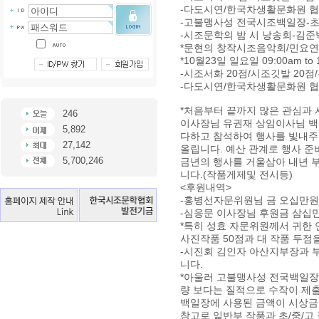
-다도시연/한국차생활문화원 
-고불맹사성 전국시조백일장-초.
-시조문학의 밤 시 낭송회-김준
*문현의 창작시조음악회/민요연
*10월23일 일요일 09:00am to
-시조서화 20점/시조깃발 20점
-다도시연/한국차생활문화원 
*처음부터 끝까지 많은 관심과
246
이사장님 유권재 상임이사님 백
5,892
다하고 참석하여 행사를 빛내주
27,142
올립니다. 예산 관계로 행사 준
5,700,246
금년의 행사를 거울삼아 내년 
니다.(작품게제및 전시등)
<후원내역>
-홍병선자문위원님 금 오십만원
-심응문 이사장님 후원금 삼십
*특히 성효 자문위원께서 귀한
사진작품 50점과 대 작품 두점
-시진회 김인자 아산지부장과 
니다.
*아울러 고불맹사성 전국백일장
량 보다는 질적으로 수작이 제
백일장에 사용된 금액이 시상금
참고로 일반부 작품과 초/중/고