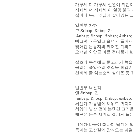
가꾸세 더 가꾸세 선열이 지킨
지키세 더 지키세 이 열망 꿈과
집마다 우리 옛집에 살아있는 
일반부 차하
고 &nbsp; &nbsp;가
&nbsp; &nbsp; &nbsp; &nbsp;
삐그덕 대문열고 슬며시 들어
찢어진 문풍지와 깨어진 기와
오백년 외암골 마을 정다움게 
잡초가 무성해도 문고리가 녹
울리는 풍악소리 옛집을 휘감
선비의 글 읽는소리 살아온 듯
일반부 낙선작
옛 &nbsp; 집
&nbsp; &nbsp; &nbsp; &nbsp;
뉘신가 가을볕에 태워도 꺼지지
석양에 빛살 걸어 불댕긴 그리
때묻은 문틈 사이로 설피게 물
뉘신가 나들이 떠나며 남겨논 
목미는 고삿길에 안겨오는 낮달