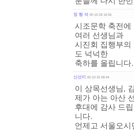
분들께 다시 한번
정 형 석
05-10-26 16:56
시조문학 축전에
여러 선생님과
시진회 집행부의
도 넉넉한
축하를 올립니다.
신선미
05-10-25 08:44
이 상목선생님, 김
제가 아는 아산 
후대에 감사 드립
니다.
언제고 서울오시