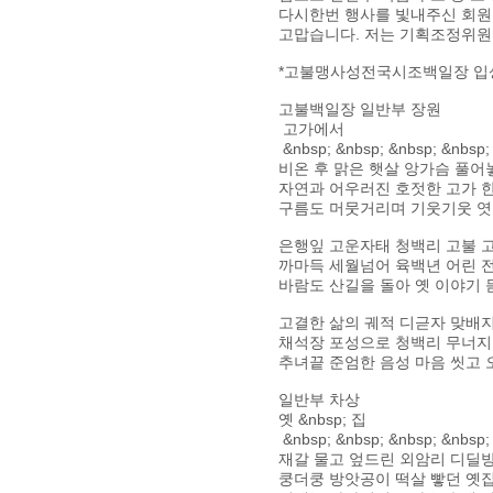
다시한번 행사를 빛내주신 회원
고맙습니다. 저는 기획조정위원
*고불맹사성전국시조백일장 입
고불백일장 일반부 장원
고가에서
&nbsp; &nbsp; &nbsp; &nbsp;
비온 후 맑은 햇살 앙가슴 풀어
자연과 어우러진 호젓한 고가 한
구름도 머뭇거리며 기웃기웃 엿
은행잎 고운자태 청백리 고불 
까마득 세월넘어 육백년 어린 
바람도 산길을 돌아 옛 이야기 
고결한 삶의 궤적 디귿자 맞배
채석장 포성으로 청백리 무너
추녀끝 준엄한 음성 마음 씻고 
일반부 차상
옛 &nbsp; 집
&nbsp; &nbsp; &nbsp; &nbsp;
재갈 물고 엎드린 외암리 디딜
쿵더쿵 방앗공이 떡살 빻던 옛