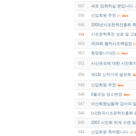
557
새로 입회하실 분입니다.
556
신입회원 추천
(7)
555
2005년시조문학진흥회 축
시조문학축전 성료 및 
554
553
제16회 월하시조백일장
(1
552
환영합니다(2)
(5)
551
사신유포에 대한 시진회
550
제1회 신작가곡 발표회
549
신입회원 추천
548
6월모임 장소변경
547
아산회원님들께 감사의 말
546
(사)한국시조문학진흥회 
545
2003 시진회 하계 수련 
544
신입회원 축하합니다.
(2)