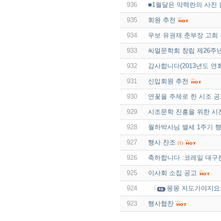
936
■1월달은 약력란의 사진 
935
회원 추천
934
우보 유권재 춘부장 고희
933
씨얼문학회 창립 제26주년
932
감사합니다(2013년도 연
931
신입회원 추천
930
연꽃을 주제로 한 시조 
929
시조문학 진흥을 위한 시
928
월하박사님 별세 1주기 
927
행사 찬조
(1)
926
축하합니다 :코레일 대구
925
이사회 소집 공고
924
몽몽 저도가야지요.
923
행사협찬