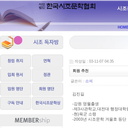
시조
HOM
작성일 : 03-11-07 04:35
회원 추천
글쓴이 :
소석
김진길
-강원 영월출생
-제3사관학교,대전대 행정대학
-현)육군 소령
-2003년 시조문학 겨울호 등단