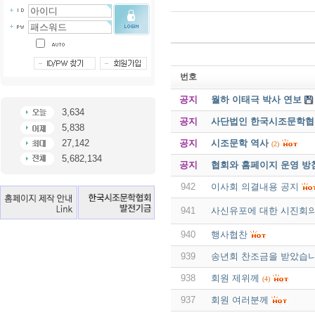
번호
공지
월하 이태극 박사 연보
3,634
공지
사단법인 한국시조문학협회 
5,838
공지
시조문학 역사
27,142
(2)
5,682,134
공지
협회와 홈페이지 운영 방
942
이사회 의결내용 공지
941
사신유포에 대한 시진회
940
행사협찬
939
송년회 찬조금을 받았습니
938
회원 제위께
(4)
937
회원 여러분께