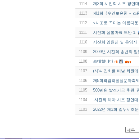
1114
제2회 시진회 시조 경연
1113
제1회《수안보온천 시조
1112
<시조로 꾸미는 아름다운
1111
시진회 심볼마크 도안 1.
1110
시진회 임원진 및 운영자
1109
2009년 시진회 송년회 알
1108
초대합니다
(4)
1107
(사)시진회를 떠날 회원에
1106
제5회외암리짚풀문화축제
1105
500만원 발전기금 후원, 
1104
-시진회 테마 시조 경연대
1103
2022년 제3회 일두시조