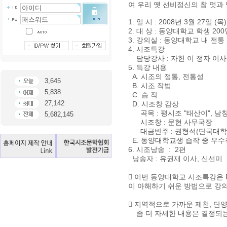
여 우리 옛 선비정신의 참 멋과
1. 일 시 : 2008년 3월 27일 (목) 
2. 대 상 : 동양대학교 학생 20
3. 강의실 : 동양대학교 내 전통
4. 시조특강
담당강사 : 자헌 이 정자 이사
5. 특강 내용
A. 시조의 정통, 전통성
3,645
B. 시조 작법
5,838
C. 습 작
27,142
D. 시조창 감상
곡목 : 평시조 "태산이", 남
5,682,145
시조창 : 문현 사무국장
대금반주 : 권형석(단국대학교
E. 동양대학교생 습작 중 우
6. 시조낭송 : 2편
낭송자 : 유권재 이사, 신선미
 이번 동양대학교 시조특강은 
이 아해하기 쉬운 방법으로 강
 지역적으로 가까운 제천, 단
좀 더 자세한 내용은 결정되는