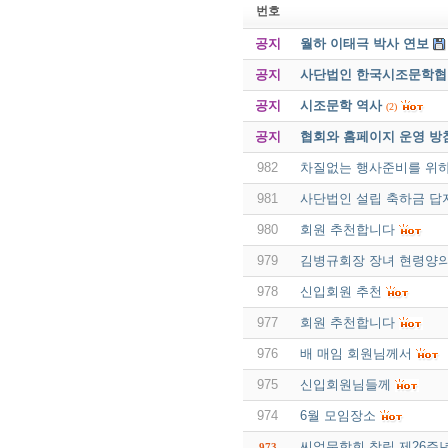
번호
공지
월하 이태극 박사 연보
공지
사단법인 한국시조문학협회 
공지
시조문학 역사
(2)
공지
협회와 홈페이지 운영 방
982
차질없는 행사준비를 위
981
사단법인 설립 축하금 답
980
회원 추천합니다
979
김병규회장 장녀 현령양
978
신입회원 추천
977
회원 추천합니다
976
배 매임 회원님께서
975
신입회원님들께
974
6월 모임장소
씨얼문학회 창립 제26주년
973