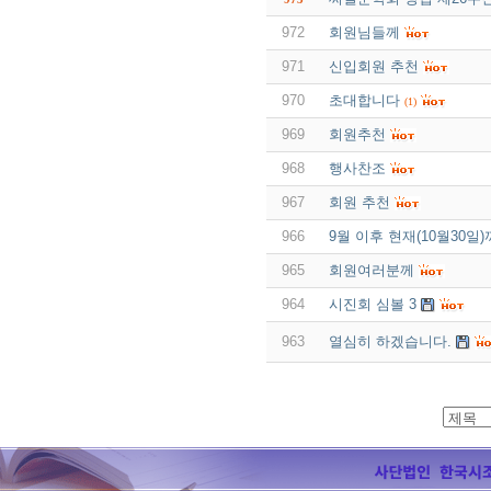
972
회원님들께
971
신입회원 추천
970
초대합니다
(1)
969
회원추천
968
행사찬조
967
회원 추천
966
9월 이후 현재(10월30
965
회원여러분께
964
시진회 심볼 3
963
열심히 하겠습니다.