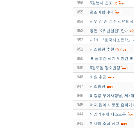
956
3월행사 찬조
(1)
955
협조바랍니다
954
석우 김 준 교수 정년퇴직
953
공연 "아! 난설헌" 안내
952
제1회 『한국시조문학』
951
신입회원 추천
(7)
950
▣ 공고란 쓰기 제한건 ▣
949
6월모임 장소변경
948
회원 추천
947
신입회원
946
리강룡 부이사장님, 제2
945
머지 않아 새로운 홈피가
944
외암리주제 시조모음
943
이사회 소집 공고