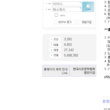
3.
4.
5.
6.
(부
7.
**
1.
3,291
않
6,601
(섭
또는
27,142
2.
5,688,392
3.
4.
주는
5.
(사
운영
정