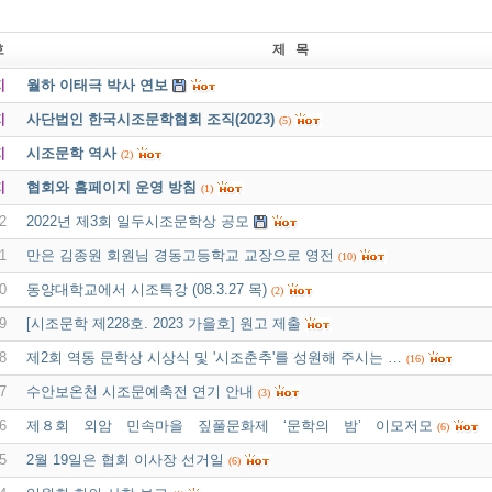
호
제 목
지
월하 이태극 박사 연보
지
사단법인 한국시조문학협회 조직(2023)
(5)
지
시조문학 역사
(2)
지
협회와 홈페이지 운영 방침
(1)
2
2022년 제3회 일두시조문학상 공모
1
만은 김종원 회원님 경동고등학교 교장으로 영전
(10)
0
동양대학교에서 시조특강 (08.3.27 목)
(2)
9
[시조문학 제228호. 2023 가을호] 원고 제출
8
제2회 역동 문학상 시상식 및 '시조춘추'를 성원해 주시는 …
(16)
7
수안보온천 시조문예축전 연기 안내
(3)
6
제８회 외암 민속마을 짚풀문화제 ‘문학의 밤’ 이모저모
(6)
5
2월 19일은 협회 이사장 선거일
(6)