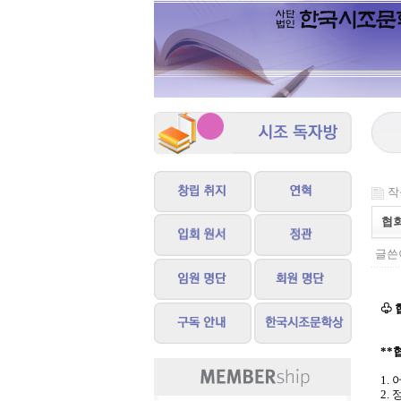
작성
협
글쓴이
♧ 
**
1.
2.