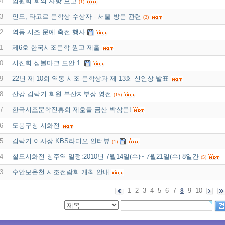
4
임원회 회의 사항 보고
(1)
3
인도, 타고르 문학상 수상자 - 서울 방문 관련
(2)
2
역동 시조 문예 축전 행사
1
제6호 한국시조문학 원고 제출
0
시진회 심볼마크 도안 1.
9
22년 제 10회 역동 시조 문학상과 제 13회 신인상 발표
8
산강 김락기 회원 부산지부장 영전
(15)
7
한국시조문학진흥회 제호를 금산 박상문!
6
도봉구청 시화전
5
김락기 이사장 KBS라디오 인터뷰
(1)
4
철도시화전 청주역 일정:2010년 7월14일(수)~ 7월21일(수) 8일간
(5)
3
수안보온천 시조전람회 개최 안내
1
2
3
4
5
6
7
9
10
8
실