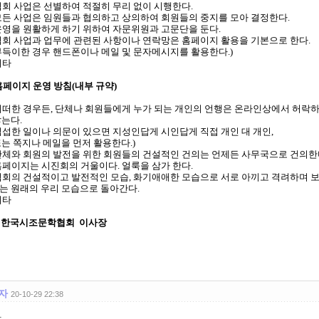
 협회 사업은 선별하여 적절히 무리 없이 시행한다.
 모든 사업은 임원들과 협의하고 상의하여 회원들의 중지를 모아 결정한다.
 운영을 원활하게 하기 위하여 자문위원과 고문단을 둔다.
 협회 사업과 업무에 관련된 사항이나 연락망은 홈페이지 활용을 기본으로 한다.
득이한 경우 핸드폰이나 메일 및 문자메시지를 활용한다.)
 기타
홈페이지 운영 방침(내부 규약)
 어떠한 경우든, 단체나 회원들에게 누가 되는 개인의 언행은 온라인상에서 허락
는다.
섭한 일이나 의문이 있으면 지성인답게 시인답게 직접 개인 대 개인,
 쪽지나 메일을 먼저 활용한다.)
 단체와 회원의 발전을 위한 회원들의 건설적인 건의는 언제든 사무국으로 건의한
 홈페이지는 시진회의 거울이다. 얼룩을 삼가 한다.
 협회의 건설적이고 발전적인 모습, 화기애애한 모습으로 서로 아끼고 격려하며 
 원래의 우리 모습으로 돌아간다.
 기타
) 한국시조문학협회 이사장
자
20-10-29 22:38
관