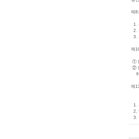
제8
1.
2.
3.
제1
① 
② 
하는
제1
임원
1.
2,
3.