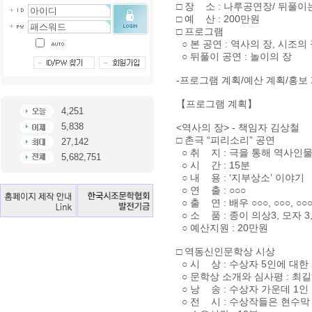
□ 장 소 : 나루공연장/ 뒤풀
□ 예 산 : 200만원
□ 프로그램
○ 본 공연 : 역사의 장, 시조의
○ 뒤풀이 공연 : 놀이의 장
-프로그램 계획/예산 계획/홍보
【프로그램 계획】
4,251
5,838
<역사의 장> - 책임자 김상철
□ 촌극 “피리소리” 공연
27,142
○ 취 지 : 극을 통해 역사인물
5,682,751
○ 시 간 : 15분
○ 내 용 : ‘지부상소’ 이야기
○ 연 출 : ○○○
○ 출 연 : 배우 ○○○, ○○○, ○○○
○ 소 품 : 종이 의상3, 모자 3
○ 예산지원 : 20만원
□ 역동신인문학상 시상
○ 시 상 : 수상자 5인에 대한
○ 문학상 소개와 심사평 : 최
○ 낭 송 : 수상자 가운데 1인
○ 전 시 : 수상작들은 현수막