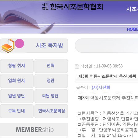
시조
HOM
작성일 : 11-09-03 09:58
제3회 역동시조문학제 추진 계획 
글쓴이 :
(사)시진회
제3회 역동시조문학제 추진계획 
□ 행사목적 : 역동선생을 기리
□ 추진방향 : 저렴하고 단출하
□ 공동주관 : 단양예총, 역동
□ 후 원 : 단양우씨문희공파
□ 일 시 : 9월 24일 15-17시