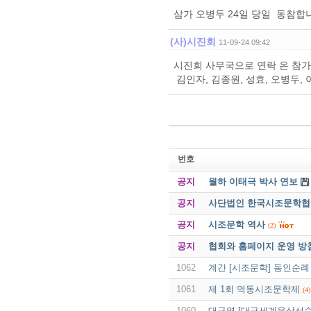
삼가 오병두 24일 당일 동참합
(사)시진회
11-09-24 09:42
시진회 사무국으로 연락 온 참가자
김인자, 김종원, 성효, 오병두, 
번호
공지
월하 이태극 박사 연보
공지
사단법인 한국시조문학협회 
공지
시조문학 역사
(2)
공지
협회와 홈페이지 운영 방
1062
계간 [시조문학] 동인순례
1061
제 1회 역동시조문학제
(4)
1060
대구역 [대구세계육상선수