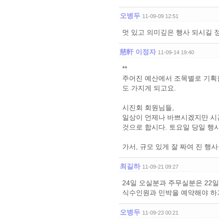
오병두
11-09-09 12:51
멋 있고 의미깊은 행사 되시길 
慈軒 이정자
11-09-14 19:40
**
주어진 예산에서 조목별로 기획을
도 가지게 되고요.
시진회 회원님들,
일상이 언제나 바쁘시겠지만 시
것으로 합시다. 토요일 당일 행
가서, 규모 있게 잘 짜여 진 행
최길하
11-09-21 09:27
24일 오실분과 주무실분은 22
식수인원과 민박을 예약해야 하
오병두
11-09-23 00:21